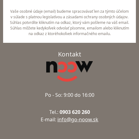
Vaše osobné údaje (email) budeme spracovávať len za týmto účelom
v súlade s platnou legislatívou a zásadami ochrany osobných údajov.
Súhlas potvrdíte kliknutím na odkaz, ktorý vám pošleme na váš email.
Súhlas môžete kedykoľvek odvolať písomne, emailom alebo kliknutím
na odkaz z ktoréhokoľvek informačného emailu.
Kontakt
Po - So: 9:00 do 16:00
Tel.:
0903 620 260
E-mail:
info@go-noow.sk