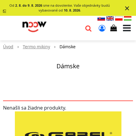
×
Od
2. 8. do 9. 8. 2026
sme na dovolenke. Vaše objednávky budú
vybavované od
10. 8. 2026
.
info@go-
noow.sk
Úvod
Termo mikiny
Dámske
0903620260
Dámske
Nenašli sa žiadne produkty.