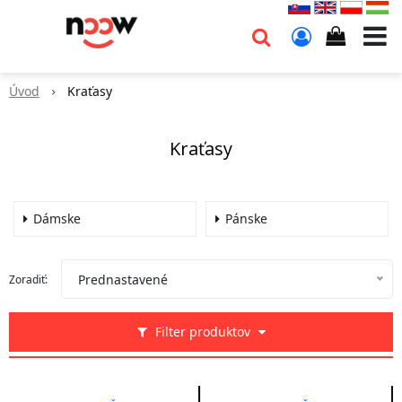
info@go-
noow.sk
Úvod
Kraťasy
0903620260
Kraťasy
Dámske
Pánske
Prednastavené
Zoradiť:
Filter produktov