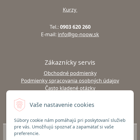
Kurzy
Tel.:
0903 620 260
E-mail:
info@go-noow.sk
Zákaznícky servis
Obchodné podmienky
Podmienky spracovania osobných údajov
Často kladené otázky
Výmena tovaru
Vrátenie tovaru
Vaše nastavenie cookies
Doprava a platba
Súbory cookie nám pomáhajú pri poskytovaní služieb
pre vás. Umožňujú spoznať a zapamätať si vaše
© 2026 Predaj outdoor oblečenia Go-noow a Gabel palíc | Nordic Walking,
preferencie.
Turistika, Lyžovanie | go-noow.sk •
NextShop
&
e-shop Pohoda Connector
by
NextCom s.r.o.