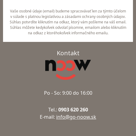
Vaše osobné údaje (email) budeme spracovávať len za týmto účelom
v súlade s platnou legislatívou a zásadami ochrany osobných údajov.
Súhlas potvrdíte kliknutím na odkaz, ktorý vám pošleme na váš email.
Súhlas môžete kedykoľvek odvolať písomne, emailom alebo kliknutím
na odkaz z ktoréhokoľvek informačného emailu.
Kontakt
Po - So: 9:00 do 16:00
Tel.:
0903 620 260
E-mail:
info@go-noow.sk