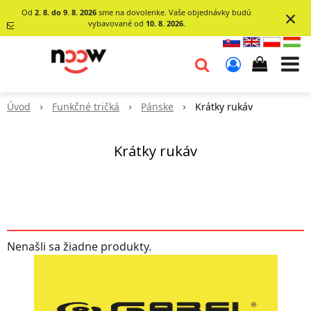
×
Od
2. 8. do 9. 8. 2026
sme na dovolenke. Vaše objednávky budú
vybavované od
10. 8. 2026
.
info@go-
noow.sk
Úvod
Funkčné tričká
Pánske
Krátky rukáv
0903620260
Krátky rukáv
Nenašli sa žiadne produkty.