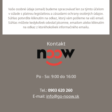
Vaše osobné údaje (email) budeme spracovávať len za týmto účelom
v súlade s platnou legislatívou a zásadami ochrany osobných údajov.
Súhlas potvrdíte kliknutím na odkaz, ktorý vám pošleme na váš email.
Súhlas môžete kedykoľvek odvolať písomne, emailom alebo kliknutím
na odkaz z ktoréhokoľvek informačného emailu.
Kontakt
Po - So: 9:00 do 16:00
Tel.:
0903 620 260
E-mail:
info@go-noow.sk