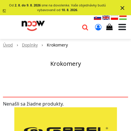
×
Od
2. 8. do 9. 8. 2026
sme na dovolenke. Vaše objednávky budú
vybavované od
10. 8. 2026
.
info@go-
noow.sk
Úvod
Doplnky
Krokomery
0903620260
Krokomery
Nenašli sa žiadne produkty.