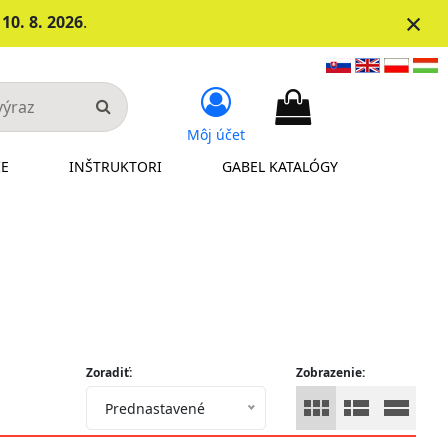
×
d
10. 8. 2026
.
Môj účet
IE
INŠTRUKTORI
GABEL KATALÓGY
Zoradiť:
Zobrazenie:
Prednastavené