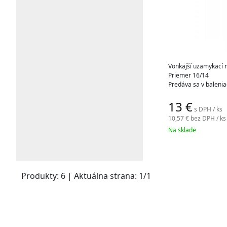
Vonkajší uzamykací
Priemer 16/14
Predáva sa v balenia
13
€
s DPH / ks
10,57 €
bez DPH / ks
Systém
FAST LOCK
j
svorkového uzáveru a
Na sklade
k tradičným systém
FAST LOCK
nenúti tr
Produkty:
6
| Aktuálna strana:
1
/
1
vonkajším pákovým
rýchlym aj pri nízkyc