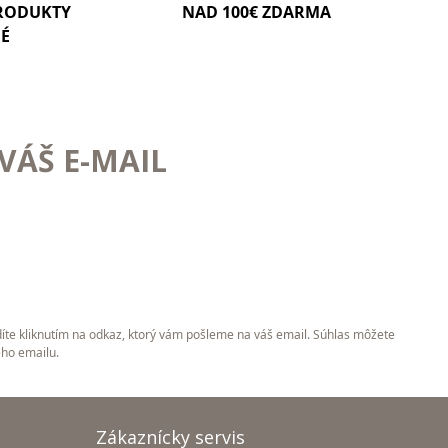
PRODUKTY
NAD 100€ ZDARMA
NÉ
VÁŠ E-MAIL
íte kliknutím na odkaz, ktorý vám pošleme na váš email. Súhlas môžete
ého emailu.
Zákaznícky servis