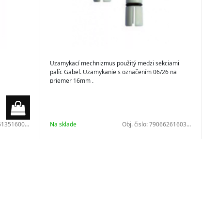
3
Uzamykací mechnizmus použitý medzi sekciami
palíc Gabel. Uzamykanie s označením 06/26 na
priemer 16mm .
pe
ternatívou
135160001
Na sklade
Obj. čislo:
7906626160301
uje ich
ným a
m rukavíc.