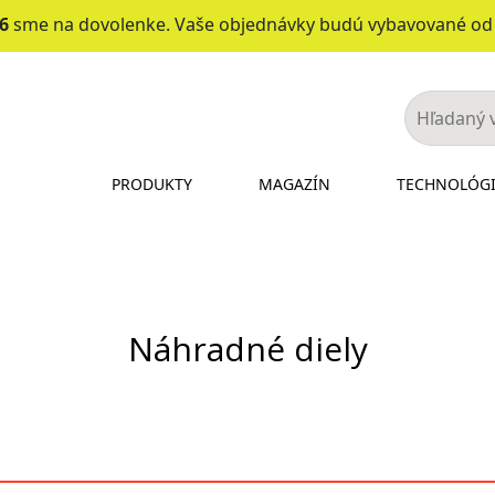
26
sme na dovolenke. Vaše objednávky budú vybavované o
PRODUKTY
MAGAZÍN
TECHNOLÓG
Náhradné diely