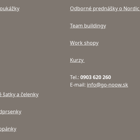
poukážky
Odborné prednášky o Nordic
Team buildingy
Work shopy
Kurzy
Tel.:
0903 620 260
E-mail:
info@go-noow.sk
 šatky a čelenky
dprsenky
topánky