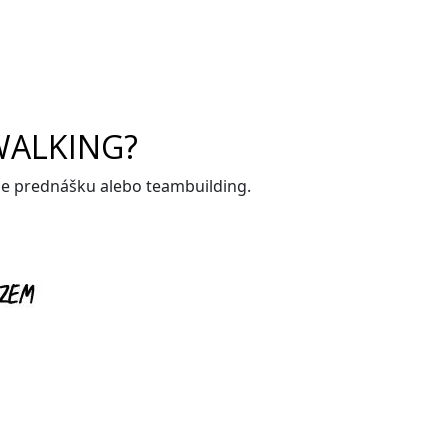
WALKING?
me prednášku alebo teambuilding.