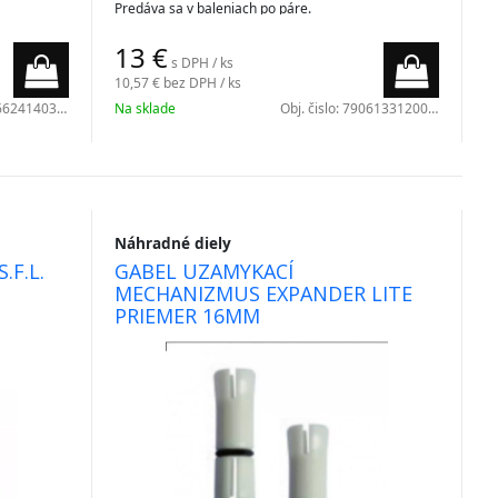
Predáva sa v baleniach po páre.
13
€
s DPH / ks
10,57 €
bez DPH / ks
Systém
FAST LOCK
je založený na princípe
svorkového uzáveru a stáva sa platnou alternatívou
624140301
Na sklade
Obj. čislo:
7906133120001
k tradičným systémom.
FAST LOCK
nenúti trubice otáčať, ale blokuje ich
vonkajším pákovým mechanizmom, účinným a
rýchlym aj pri nízkych teplotách s použitím rukavíc.
Náhradné diely
.F.L.
GABEL UZAMYKACÍ
MECHANIZMUS EXPANDER LITE
PRIEMER 16MM