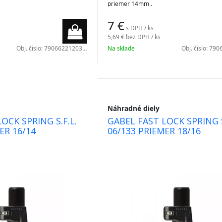
priemer 14mm .
7
€
s DPH / ks
5,69 €
bez DPH / ks
Obj. čislo:
7906622120301
Na sklade
Obj. čislo:
7906
Náhradné diely
OCK SPRING S.F.L.
GABEL FAST LOCK SPRING S
ER 16/14
06/133 PRIEMER 18/16