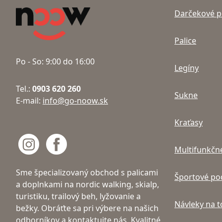
Darčekové 
Palice
Po - So: 9:00 do 16:00
Legíny
Tel.:
0903 620 260
Sukne
E-mail:
info@go-noow.sk
Kraťasy
Multifunkčné
Sme špecializovaný obchod s palicami
Športové po
a doplnkami na nordic walking, skialp,
turistiku, trailový beh, lyžovanie a
Návleky na 
bežky. Obráťte sa pri výbere na našich
odborníkov a kontaktujte nás. Kvalitné