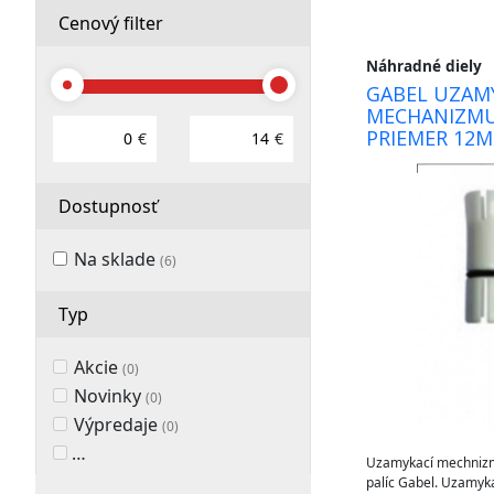
športové
Cenový filter
recyklované
Náhradné diely
GABEL UZAM
legíny,
MECHANIZMU
PRIEMER 12
€
€
kraťasy,
ponožky,
Dostupnosť
čelenky,
Na sklade
(6)
multifunkčné
Typ
šatky,
Akcie
(0)
návleky
Novinky
(0)
na
Výpredaje
(0)
OBĽÚBENÉ PRODUKTY
(0)
topánky,
Uzamykací mechnizm
palíc Gabel. Uzamyk