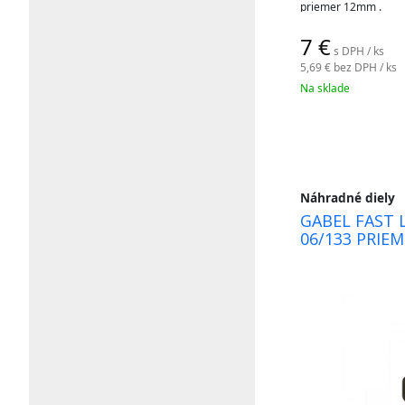
priemer 12mm .
palice
7
€
a
s DPH / ks
5,69 €
bez DPH / ks
doplnky.
Na sklade
Náhradné diely
GABEL FAST L
06/133 PRIEM