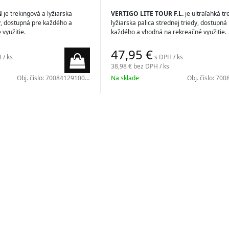
N
je trekingová a lyžiarska
VERTIGO LITE TOUR F.L.
je ultraľahká tr
dy, dostupná pre každého a
lyžiarska palica strednej triedy, dostupná
využitie.
každého a vhodná na rekreačné využitie.
47,95
€
 / ks
s DPH / ks
38,98 €
bez DPH / ks
Obj. čislo:
7008412910000
Na sklade
Obj. čislo:
7008