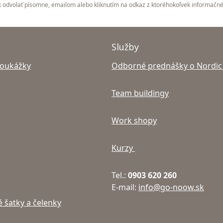
 odvolať písomne, emailom alebo kliknutím na odkaz z ktoréhokoľvek informačn
Služby
poukážky
Odborné prednášky o Nordic
Team buildingy
Work shopy
Kurzy
Tel.:
0903 620 260
E-mail:
info@go-noow.sk
 šatky a čelenky