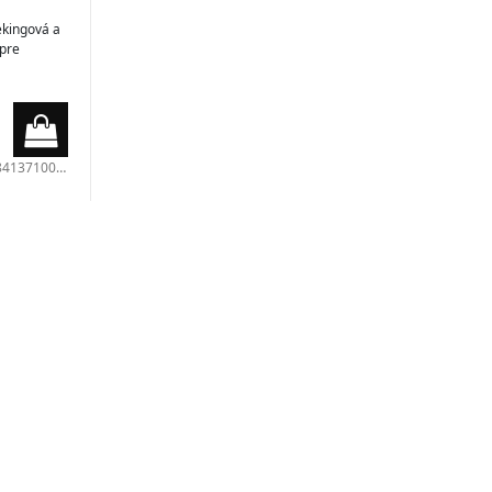
ekingová a
 pre
413710000