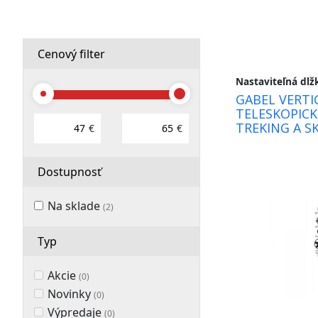
športové
recyklované
Cenový filter
legíny,
Nastaviteľná dlž
GABEL VERTIG
kraťasy,
TELESKOPICK
TREKING A S
ponožky,
€
€
čelenky,
Dostupnosť
multifunkčné
Na sklade
(2)
šatky,
Typ
návleky
na
Akcie
(0)
Novinky
(0)
topánky,
Výpredaje
(0)