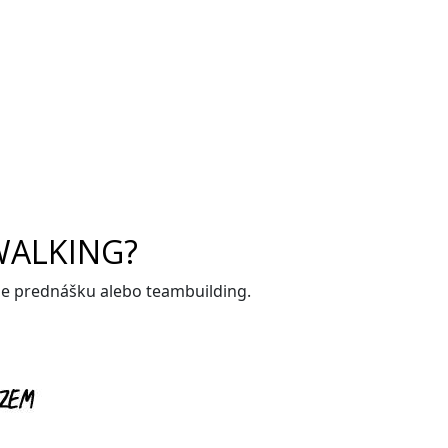
WALKING?
me prednášku alebo teambuilding.