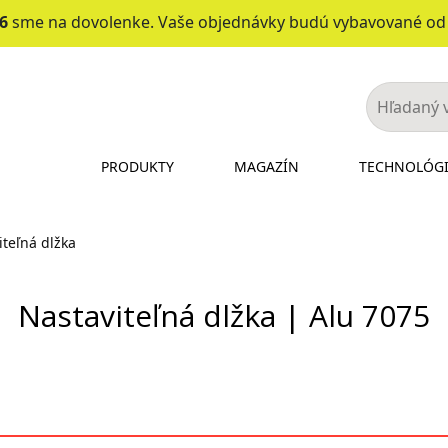
26
sme na dovolenke. Vaše objednávky budú vybavované o
PRODUKTY
MAGAZÍN
TECHNOLÓG
iteľná dlžka
Nastaviteľná dlžka | Alu 7075