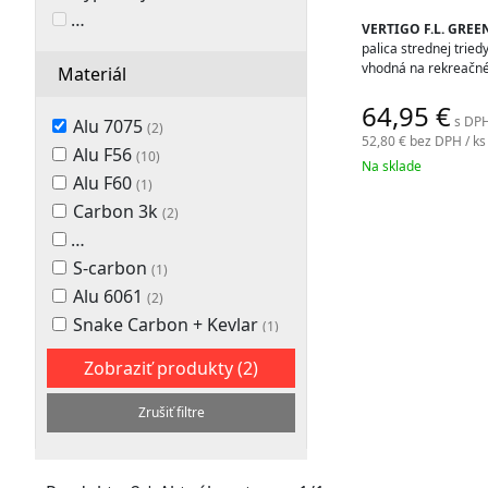
palice
OBĽÚBENÉ PRODUKTY
(0)
VERTIGO F.L. GREE
palica strednej trie
a
vhodná na rekreačné 
Materiál
doplnky.
64,95
€
s DPH
Alu 7075
(2)
52,80 €
bez DPH / ks
Alu F56
(10)
Na sklade
Alu F60
(1)
Carbon 3k
(2)
Snake Carbon 100 + Alu F60
(2)
S-carbon
(1)
Alu 6061
(2)
Snake Carbon + Kevlar
(1)
Zobraziť produkty
(2)
Zrušiť filtre