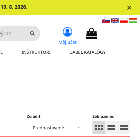
×
d
10. 8. 2026
.
Môj účet
IE
INŠTRUKTORI
GABEL KATALÓGY
Zoradiť:
Zobrazenie:
Prednastavené