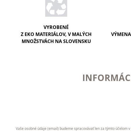
VYROBENÉ
Z EKO MATERIÁLOV, V MALÝCH
VÝMENA 
MNOŽSTVÁCH NA SLOVENSKU
INFORMÁCI
Vaše osobné údaje (email) budeme spracovávať len za týmto účelom v s