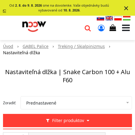
×
Od
2. 8. do 9. 8. 2026
sme na dovolenke. Vaše objednávky budú
vybavované od
10. 8. 2026
.
info@go-
noow.sk
Úvod
GABEL Palice
Treking / Skialpinizmus
0903620260
Nastaviteľná dlžka
Nastaviteľná dlžka | Snake Carbon 100 + Alu
F60
Prednastavené
Zoradiť:
Filter produktov