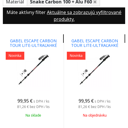
Materiál
Snake Carbon 100 + Alu F60
Máte aktívny filter
Aktuálne sa zobrazujú vyfiltrované
produkty.
GABEL ESCAPE CARBON
GABEL ESCAPE CARBON
TOUR LITE-ULTRAĽAHKÉ
TOUR LITE-ULTRAĽAHKÉ
PALICE PRE TREKING A
PALICE PRE TREKING A
SKIALPINIZMUS
SKIALPINIZMUS DÁMSKA
Novinka
Novinka
VERZIA
99,95
€
99,95
€
s DPH / ks
s DPH / ks
81,26 €
bez DPH / ks
81,26 €
bez DPH / ks
Na sklade
Na objednávku