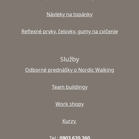
Návleky na topánky
Reflexné prvky, čelovky, gumy na cvičenie
Služby
Odborné prednášky o Nordic Walking
Team buildingy
Work shopy
Kurzy
Tel.:
0903 620 260