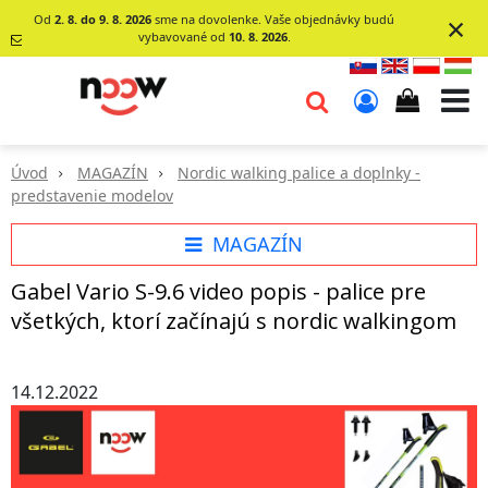
×
Od
2. 8. do 9. 8. 2026
sme na dovolenke. Vaše objednávky budú
vybavované od
10. 8. 2026
.
info@go-
noow.sk
0903620260
Úvod
MAGAZÍN
Nordic walking palice a doplnky -
predstavenie modelov
MAGAZÍN
Gabel Vario S-9.6 video popis - palice pre
všetkých, ktorí začínajú s nordic walkingom
14.12.2022