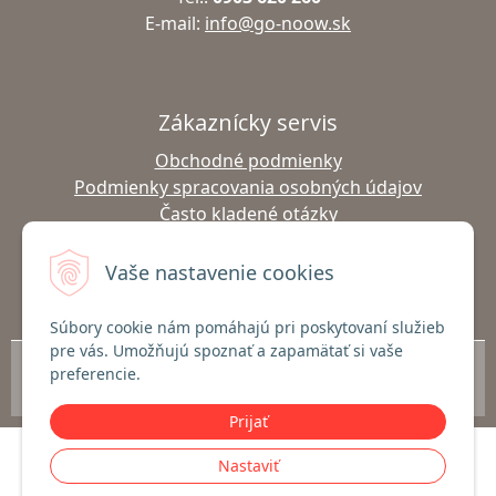
E-mail:
info@go-noow.sk
Zákaznícky servis
Obchodné podmienky
Podmienky spracovania osobných údajov
Často kladené otázky
Výmena tovaru
Vrátenie tovaru
Vaše nastavenie cookies
Doprava a platba
Súbory cookie nám pomáhajú pri poskytovaní služieb
pre vás. Umožňujú spoznať a zapamätať si vaše
© 2026 Predaj outdoor oblečenia Go-noow a Gabel palíc | Nordic Walking,
preferencie.
Turistika, Lyžovanie | go-noow.sk •
NextShop
&
e-shop Pohoda Connector
by
NextCom s.r.o.
Prijať
Nastaviť