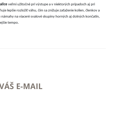
alice
veľmi užitočné pri výstupe a v niektorých prípadoch aj pri
je lepšie rozložiť váhu, čím sa znižuje zaťaženie kolien, členkov a
niu námahy na viaceré svalové skupiny horných aj dolných končatín,
ejšie tempo.
VÁŠ E-MAIL