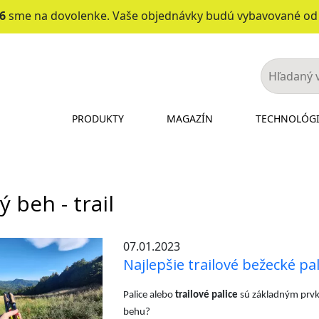
26
sme na dovolenke. Vaše objednávky budú vybavované o
PRODUKTY
MAGAZÍN
TECHNOLÓG
ý beh - trail
07.01.2023
Najlepšie trailové bežecké pa
Palice alebo
trailové palice
sú základným prvko
behu?