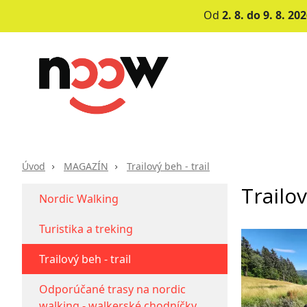
Od
2. 8. do 9. 8. 20
Úvod
go.walk.noow
info@go-
noow.sk
Úvod
MAGAZÍN
Trailový beh - trail
Trailov
Nordic Walking
0903620260
Turistika a treking
GO-
Trailový beh - trail
NOOW.sk
Odporúčané trasy na nordic
–
walking - walkerské chodníčky