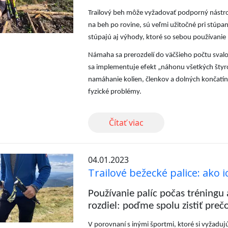
Trailový beh môže vyžadovať podporný nástroj n
na beh po rovine, sú veľmi užitočné pri stúpa
stúpajú aj výhody, ktoré so sebou používanie p
Námaha sa prerozdelí do väčšieho počtu svalo
sa implementuje efekt „náhonu všetkých štyroc
namáhanie kolien, členkov a dolných končatín.
fyzické problémy.
Čítať viac
04.01.2023
Trailové bežecké palice: ako 
Používanie palíc počas tréning
rozdiel: poďme spolu zistiť preč
V porovnaní s inými športmi, ktoré si vyžadujú 