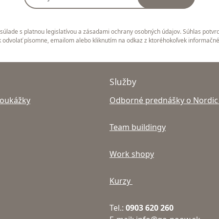
úlade s platnou legislatívou a zásadami ochrany osobných údajov. Súhlas potvrd
 odvolať písomne, emailom alebo kliknutím na odkaz z ktoréhokoľvek informačn
Služby
poukážky
Odborné prednášky o Nordic
Team buildingy
Work shopy
Kurzy
Tel.:
0903 620 260