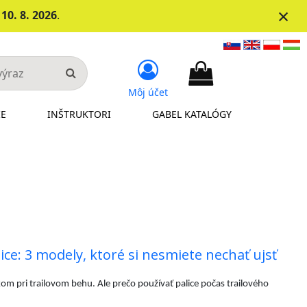
×
d
10. 8. 2026
.
Môj účet
IE
INŠTRUKTORI
GABEL KATALÓGY
lice: 3 modely, ktoré si nesmiete nechať ujsť
m pri trailovom behu. Ale prečo používať palice počas trailového