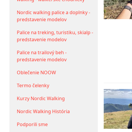
športové
Nordic walking palice a doplnky -
recyklované
predstavenie modelov
legíny,
Palice na treking, turistiku, skialp -
predstavenie modelov
kraťasy,
Palice na trailový beh -
ponožky,
predstavenie modelov
čelenky,
Oblečenie NOOW
multifunkčné
Termo čelenky
šatky,
Kurzy Nordic Walking
návleky
Nordic Walking História
na
topánky,
Podporili sme