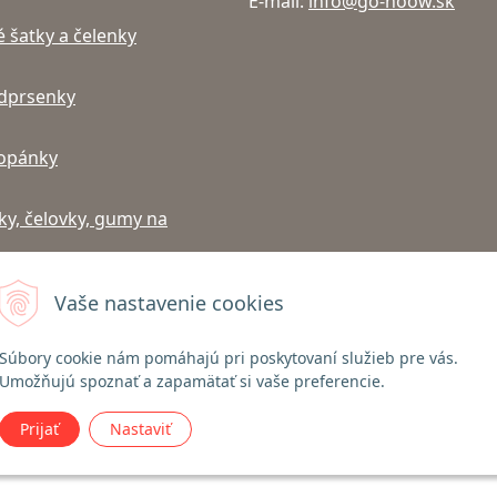
E-mail:
info@go-noow.sk
 šatky a čelenky
dprsenky
topánky
ky, čelovky, gumy na
Vaše nastavenie cookies
Súbory cookie nám pomáhajú pri poskytovaní služieb pre vás.
 Gabel palíc | Nordic Walking, Turistika, Lyžovanie | go-noow.sk •
NextShop
&
Umožňujú spoznať a zapamätať si vaše preferencie.
Prijať
Nastaviť