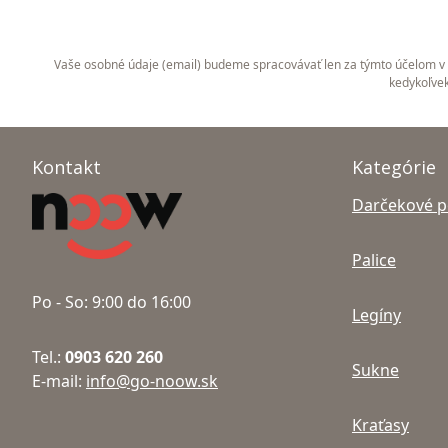
Vaše osobné údaje (email) budeme spracovávať len za týmto účelom v s
kedykoľvek
Kontakt
Kategórie
Darčekové 
Palice
Po - So: 9:00 do 16:00
Legíny
Tel.:
0903 620 260
Sukne
E-mail:
info@go-noow.sk
Kraťasy