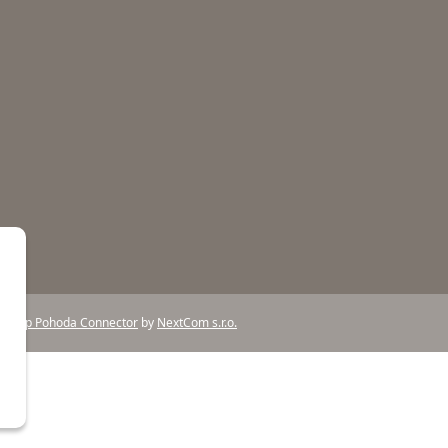
e-shop Pohoda Connector
by
NextCom s.r.o.