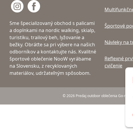
Multifunkčné
Sme špecializovaný obchod s palicami
Športové po
a doplnkami na nordic walking, skialp,
turistiku, trailový beh, lyžovanie a
Návleky na 
bežky. Obráťte sa pri výbere na našich
odborníkov a kontaktujte nás. Kvalitné
Reflexné prv
športové oblečenie NooW vyrábame
cvičenie
na Slovensku, z recyklovaných
materiálov, udržateľným spôsobom.
© 2026 Predaj outdoor oblečenia Go-noow a