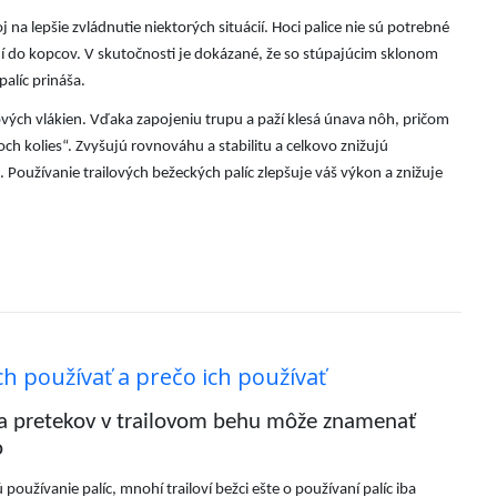
a lepšie zvládnutie niektorých situácií. Hoci palice nie sú potrebné
ní do kopcov. V skutočnosti je dokázané, že so stúpajúcim sklonom
alíc prináša.
vých vlákien. Vďaka zapojeniu trupu a paží klesá únava nôh, pričom
h kolies“. Zvyšujú rovnováhu a stabilitu a celkovo znižujú
 Používanie trailových bežeckých palíc zlepšuje váš výkon a znižuje
ich používať a prečo ich používať
u a pretekov v trailovom behu môže znamenať
o
používanie palíc, mnohí trailoví bežci ešte o používaní palíc iba