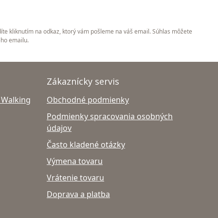
íte kliknutím na odkaz, ktorý vám pošleme na váš email. Súhlas môžete
ého emailu.
Zákaznícky servis
 Walking
Obchodné podmienky
Podmienky spracovania osobných
údajov
Často kladené otázky
Výmena tovaru
Vrátenie tovaru
Doprava a platba