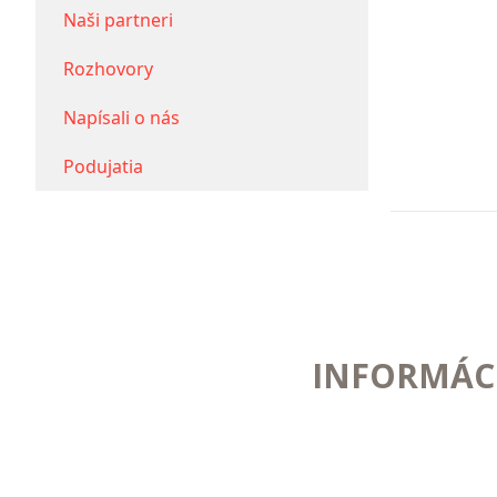
palice
Naši partneri
a
Rozhovory
doplnky.
Napísali o nás
Podujatia
INFORMÁCI