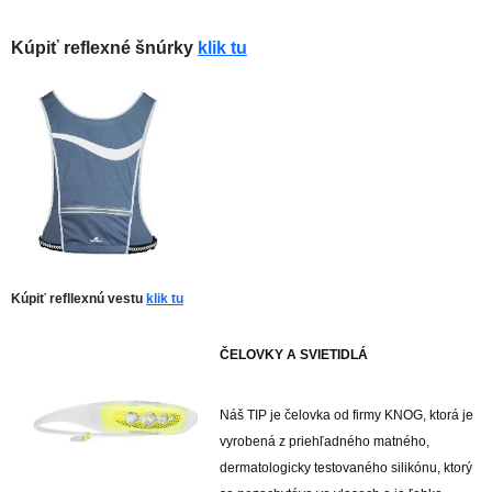
Kúpiť reflexné šnúrky
klik tu
Kúpiť refllexnú vestu
klik tu
ČELOVKY A SVIETIDLÁ
Náš TIP je čelovka od firmy KNOG, ktorá je
vyrobená z priehľadného matného,
dermatologicky testovaného silikónu, ktorý