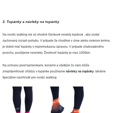
3. Topánky a návleky na topánky
Na nordic walking nie sú vhodné členkové modely topánok , aby zostal
zachovaný rozsah pohybu. V prípade že chodíme v zime alebo mokrom teréne,
je dobré mať topánky s nepremokavou úpravou. V prípade zľadovateného
povrchu, použijeme nesmeky. Životnosť topánky je max 1000km.
Na ochranu pred kamienkami, konármi a všetkým čo nám môže
znepríjemňovať chôdzu v topánke používame
návleky na topánky
. Ideálne
špeciálne navrhnuté pre nordic walking.