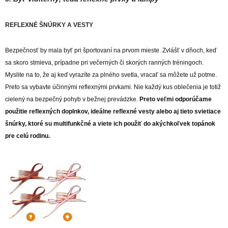
REFLEXNÉ ŠNÚRKY A VESTY
Bezpečnosť by mala byť pri športovaní na prvom mieste. Zvlášť v dňoch, keď
sa skoro stmieva, prípadne pri večerných či skorých ranných tréningoch.
Myslite na to, že aj keď vyrazíte za plného svetla, vracať sa môžete už potme.
Preto sa vybavte účinnými reflexnými prvkami. Nie každý kus oblečenia je totiž
cielený na bezpečný pohyb v bežnej prevádzke.
Preto veľmi odporúčame
použitie reflexných doplnkov, ideálne reflexné vesty alebo aj tieto svietiace
šnúrky, ktoré su multifunkčné a viete ich použiť do akýchkoľvek topánok
pre celú rodinu.