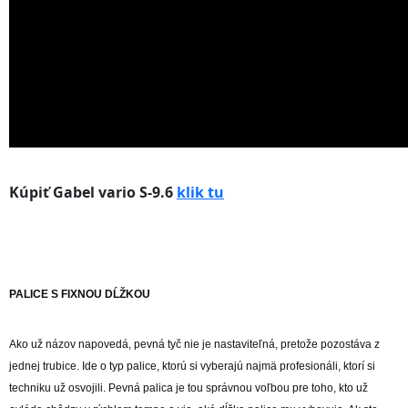
Kúpiť Gabel vario S-9.6
klik tu
PALICE S FIXNOU DĹŽKOU
Ako už názov napovedá, pevná tyč nie je nastaviteľná, pretože pozostáva z
jednej trubice. Ide o typ palice, ktorú si vyberajú najmä profesionáli, ktorí si
techniku ​​už osvojili. Pevná palica je tou správnou voľbou pre toho, kto už