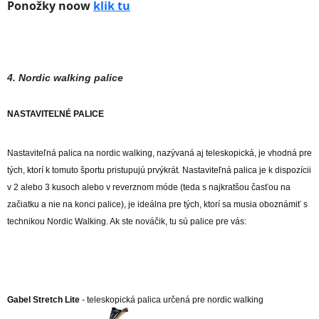
Ponožky noow
klik tu
4. Nordic walking palice
NASTAVITEĽNÉ PALICE
Nastaviteľná palica na nordic walking, nazývaná aj teleskopická, je vhodná pre
tých, ktorí k tomuto športu pristupujú prvýkrát. Nastaviteľná palica je k dispozícii
v 2 alebo 3 kusoch alebo v reverznom móde (teda s najkratšou časťou na
začiatku a nie na konci palice), je ideálna pre tých, ktorí sa musia oboznámiť s
technikou Nordic Walking. Ak ste nováčik, tu sú palice pre vás:
Gabel Stretch Lite
- teleskopická palica určená pre nordic walking