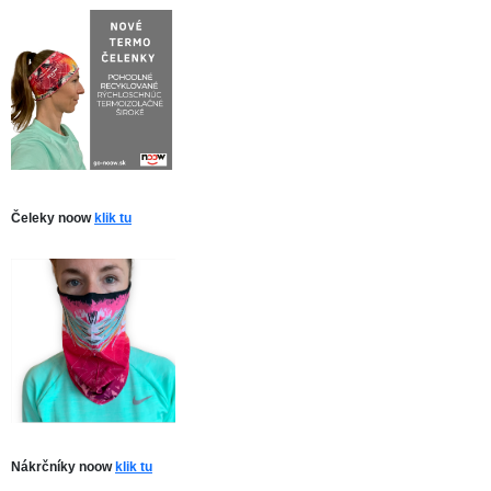
Čeleky noow
klik tu
Nákrčníky noow
klik tu