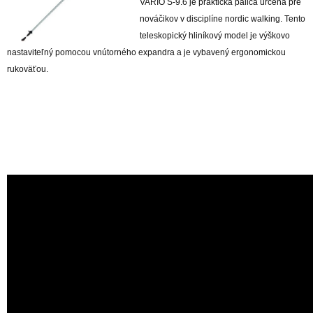
VARIO S-9.6 je praktická palica určená pre
nováčikov v disciplíne nordic walking. Tento
teleskopický hliníkový model je výškovo
nastaviteľný pomocou vnútorného expandra a je vybavený ergonomickou
rukoväťou.