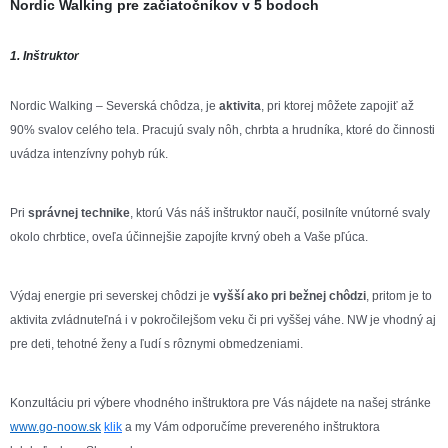
Nordic Walking pre začiatočníkov v 5 bodoch
1. Inštruktor
Nordic Walking – Severská chôdza, je
aktivita
, pri ktorej môžete zapojiť až
90% svalov celého tela. Pracujú svaly nôh, chrbta a hrudníka, ktoré do činnosti
uvádza intenzívny pohyb rúk.
Pri
správnej technike
, ktorú Vás náš inštruktor naučí, posilníte vnútorné svaly
okolo chrbtice, oveľa účinnejšie zapojíte krvný obeh a Vaše pľúca.
Výdaj energie pri severskej chôdzi je
vyšší ako pri bežnej chôdzi
, pritom je to
aktivita zvládnuteľná i v pokročilejšom veku či pri vyššej váhe. NW je vhodný aj
pre deti, tehotné ženy a ľudí s rôznymi obmedzeniami.
Konzultáciu pri výbere vhodného inštruktora pre Vás nájdete na našej stránke
www.go-noow.sk
klik
a my Vám odporučíme prevereného inštruktora