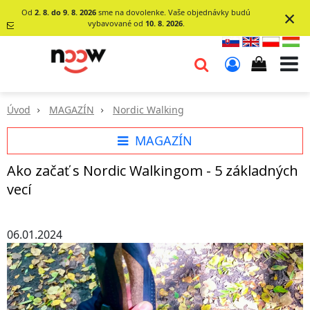
×
Od
2. 8. do 9. 8. 2026
sme na dovolenke. Vaše objednávky budú
vybavované od
10. 8. 2026
.
info@go-
noow.sk
0903620260
Úvod
MAGAZÍN
Nordic Walking
MAGAZÍN
Ako začať s Nordic Walkingom - 5 základných
vecí
06.01.2024