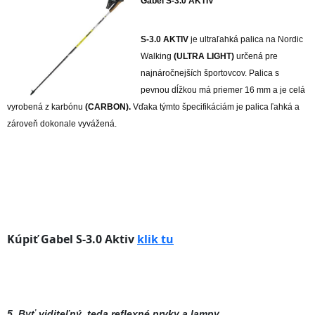
Gabel S-3.0 AKTIV
S-3.0 AKTIV
je ultraľahká palica na Nordic
Walking
(ULTRA LIGHT)
určená pre
najnáročnejších športovcov. Palica s
pevnou dĺžkou má priemer 16 mm a je celá
vyrobená z karbónu
(CARBON).
Vďaka týmto
špecifikáciám je palica ľahká a
zároveň dokonale vyvážená.
Kúpiť Gabel S-3.0 Aktiv
klik tu
5. Byť viditeľný, teda reflexné prvky a lampy