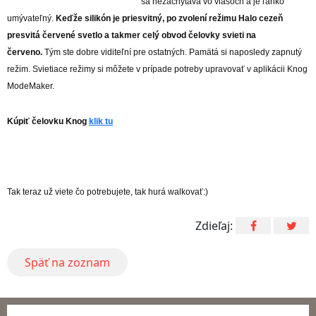
sa nezachytáva vo vlasoch a je ľahko
umývateľný.
Keďže silikón je priesvitný, po zvolení režimu Halo cezeň
presvitá červené svetlo a takmer celý obvod čelovky svieti na
červeno.
Tým ste dobre viditeľní pre ostatných. Pamätá si naposledy zapnutý
režim. Svietiace režimy si môžete v prípade potreby upravovať v aplikácii Knog
ModeMaker.
Kúpiť čelovku Knog
klik tu
Tak teraz už viete čo potrebujete, tak hurá walkovať:)
Zdieľaj:
Späť na zoznam