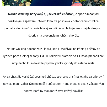
Nordic Walking, nazývaný aj „severská chôdza“,
je šport s mnohými
pozitívnymi aspektami. Okrem toho, že prispieva k odľahčeniu chrbtice,
pomáha zlepšovať držanie tela aj koordináciu. Je to jeden z najvhodnejších
športov na prevenciu mnohých chorôb.
Nordic walking pochádza z Fínska, kde ju využívali na tréning bežcov na
lyžiach počas letnej sezóny. Od 30. rokov 20. storočia sa z Fínska presadil pre
svoju techniku ​​a dôležité psycho fyzické výhody do celého sveta.
Ak sa chystáte vyskúšať sevsrksú chôdzu a chcete prísť na to, ako sa pripraviť,
aby ste mohli začať tým najlepším spôsobom, nenechajte si ujsť 5 základných
bodov, ktoré by mal dodržiavať každý nováčik!