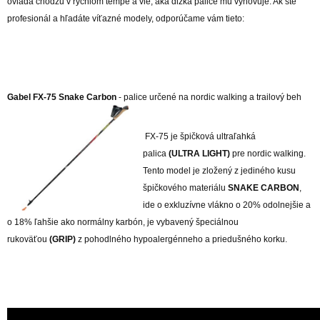
ovláda chôdzu v rýchlom tempe a vie, aká dĺžka palice mu vyhovuje. Ak ste
profesionál a hľadáte víťazné modely, odporúčame vám tieto:
Gabel FX-75
Snake Carbon
- palice určené na nordic walking a trailový beh
FX-75 je špičková ultraľahká
palica
(ULTRA LIGHT)
pre nordic walking.
Tento model je zložený z jediného kusu
špičkového materiálu
SNAKE CARBON
,
ide o exkluzívne vlákno o 20% odolnejšie a
o 18% ľahšie ako normálny karbón, je vybavený špeciálnou
rukoväťou
(GRIP)
z pohodlného hypoalergénneho a priedušného korku.