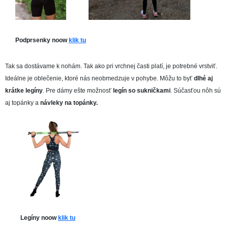
Podprsenky noow
klik tu
Tak sa dostávame k nohám. Tak ako pri vrchnej časti platí, je potrebné vrstviť.
Ideálne je oblečenie, ktoré nás neobmedzuje v pohybe. Môžu to byť
dlhé aj
krátke legíny
. Pre dámy ešte možnosť
legín so sukničkami
. Súčasťou nôh sú
aj topánky a
návleky na topánky.
Legíny noow
klik tu