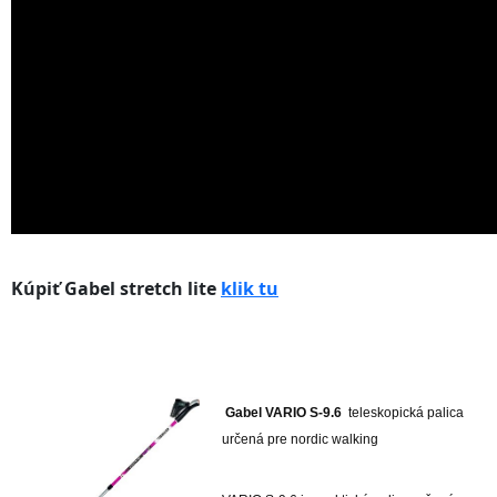
Kúpiť Gabel stretch lite
klik tu
Gabel VARIO S-9.6
teleskopická palica
určená pre nordic walking