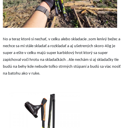
No a teraz ktoré si nechať, v celku alebo skladacie ,som lenivý bežec a
nechce sa mi stále skladať a rozkladať a aj ušetrených skoro 40g je
super a ešte v celku majú super karbidový hrot ktorý sa super
zapichoval voči hrotu na skladačkách . Ale nechám si aj skladačky tie
budú na behy kde nebude toľko strmých stúpaní a budú sa viac nosiť
na batohu ako v ruke.