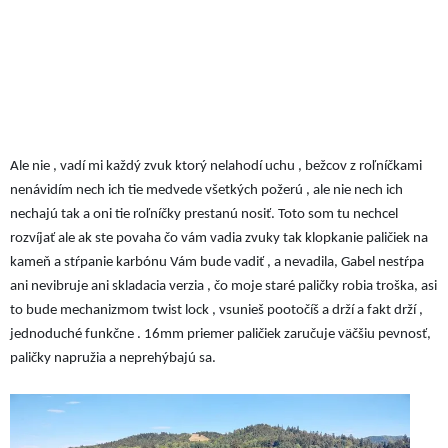
Ale nie , vadí mi každý zvuk ktorý nelahodí uchu , bežcov z roľníčkami
nenávidím nech ich tie medvede všetkých požerú , ale nie nech ich
nechajú tak a oni tie roľníčky prestanú nosiť. Toto som tu nechcel
rozvíjať ale ak ste povaha čo vám vadia zvuky tak klopkanie paličiek na
kameň a stŕpanie karbónu Vám bude vadiť , a nevadila, Gabel nestŕpa
ani nevibruje ani skladacia verzia , čo moje staré paličky robia troška, asi
to bude mechanizmom twist lock , vsunieš pootočíš a drží a fakt drží ,
jednoduché funkčne . 16mm priemer paličiek zaručuje väčšiu pevnosť,
paličky napružia a neprehýbajú sa.