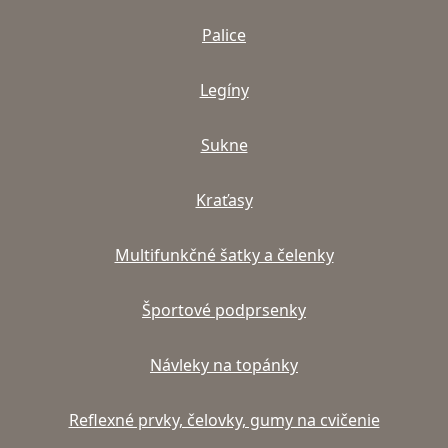
Palice
Legíny
Sukne
Kraťasy
Multifunkčné šatky a čelenky
Športové podprsenky
Návleky na topánky
Reflexné prvky, čelovky, gumy na cvičenie