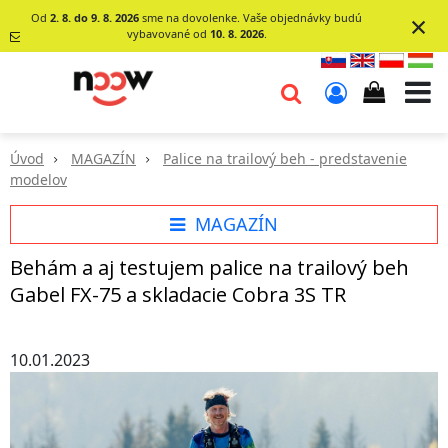
×
Od
2. 8. do 9. 8. 2026
sme na dovolenke. Vaše objednávky budú
vybavované od
10. 8. 2026
.
info@go-
noow.sk
0903620260
Úvod
MAGAZÍN
Palice na trailový beh - predstavenie
modelov
MAGAZÍN
Behám a aj testujem palice na trailový beh
Gabel FX-75 a skladacie Cobra 3S TR
10.01.2023