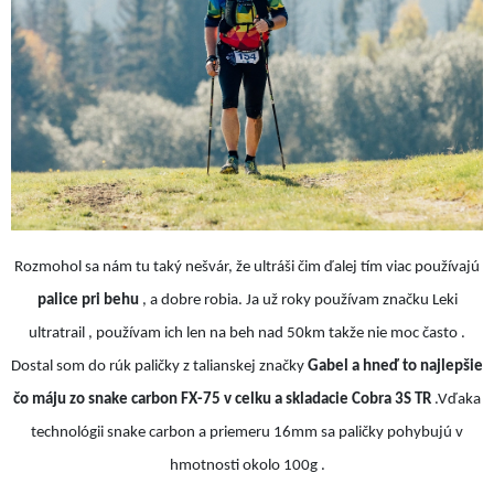
Rozmohol sa nám tu taký nešvár, že ultráši čim ďalej tím viac používajú
palice pri behu
, a dobre robia. Ja už roky používam značku Leki
ultratrail , používam ich len na beh nad 50km takže nie moc často .
Dostal som do rúk paličky z talianskej značky
Gabel a hneď to najlepšie
čo máju zo snake carbon FX-75 v celku a skladacie Cobra 3S TR
.Vďaka
technológii snake carbon a priemeru 16mm sa paličky pohybujú v
hmotnosti okolo 100g .