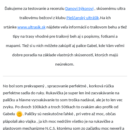
Ďakujeme za testovanie a recenziu
Danovi Sýkorovi
, skúsenému ultra
trailovému bežcovi z klubu
Pieščanský ultrášik
.
Na ich
srtánke
www.ultrasik.sk
nájdete veľa informácií o trailovom behu a tiež
tipy na trasy vhodné pre trailový beh aj s popismy, fotkami a
mapami.
Tiež si u nich môžete zakúpiť aj palice Gabel, kde Vám veľmi
dobre poradia na základe vlastných skúseností, ktorých majú
neúrekom.
No bol som prekvapený , spracovanie perfektné , korková rúčka
perfektne sadla do ruky. Rukavička je super len iné zacvakávanie na
paličku a hlavne vycvakávanie to som troška nadával, ale je to len vec
zvyku. Po dvoch 100kách a troch 50tkach to cvakám ako profík od
Gabelu
. Paličky sú neskutočne ľahké , pri vetre až moc, občas
plápolali ako vlajka , ja ich moc nedržím všetko je na rukavičke a
plastovom mechanizme N.C.S. ktorému som zo začiatku moc neveril a