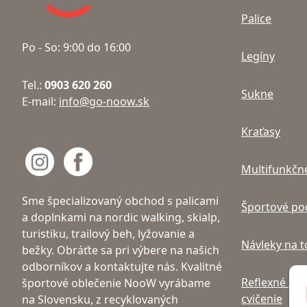
Palice
Po - So: 9:00 do 16:00
Legíny
Tel.:
0903 620 260
Sukne
E-mail:
info@go-noow.sk
Kraťasy
Multifunkčné
Sme špecializovaný obchod s palicami
Športové po
a doplnkami na nordic walking, skialp,
turistiku, trailový beh, lyžovanie a
Návleky na 
bežky. Obráťte sa pri výbere na našich
odborníkov a kontaktujte nás. Kvalitné
Reflexné prv
športové oblečenie NooW vyrábame
cvičenie
na Slovensku, z recyklovaných