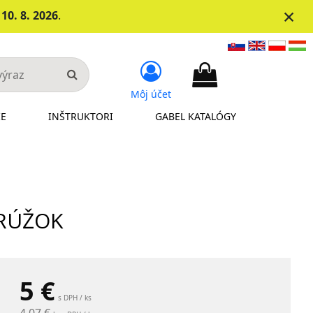
×
d
10. 8. 2026
.
Môj účet
IE
INŠTRUKTORI
GABEL KATALÓGY
KRÚŽOK
5
€
s DPH / ks