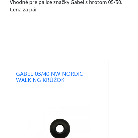
Vhodné pre palice značky Gabel s hrotom 05/50.
palice
Cena za pár.
a
doplnky.
GABEL 03/40 NW NORDIC
WALKING KRÚŽOK