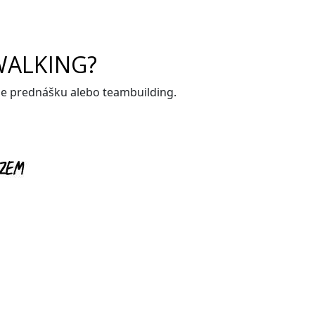
WALKING?
me prednášku alebo teambuilding.