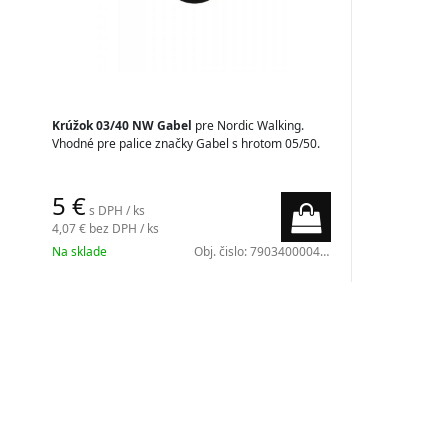
Krúžok 03/40 NW Gabel
pre Nordic Walking.
Vhodné pre palice značky Gabel s hrotom 05/50.
5 €
s DPH / ks
4,07 €
bez DPH / ks
Na sklade
Obj. čislo:
7903400004010