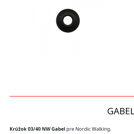
športové
recyklované
legíny,
kraťasy,
ponožky,
čelenky,
multifunkčné
šatky,
návleky
GABEL
na
topánky,
Krúžok 03/40 NW Gabel
pre Nordic Walking.