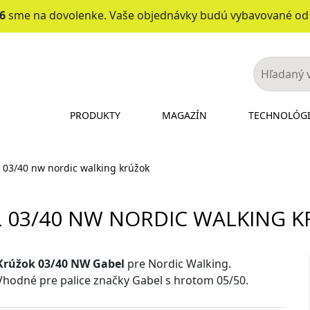
26
sme na dovolenke. Vaše objednávky budú vybavované o
PRODUKTY
MAGAZÍN
TECHNOLÓG
 03/40 nw nordic walking krúžok
 03/40 NW NORDIC WALKING 
Krúžok 03/40 NW Gabel
pre Nordic Walking.
Vhodné pre palice značky Gabel s hrotom 05/50.