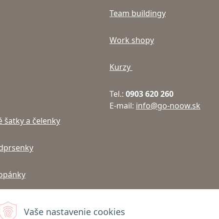
Team buildingy
Work shopy
Kurzy
Tel.:
0903 620 260
E-mail:
info@go-noow.sk
 šatky a čelenky
dprsenky
topánky
ky, čelovky, gumy na
Vaše nastavenie cookies