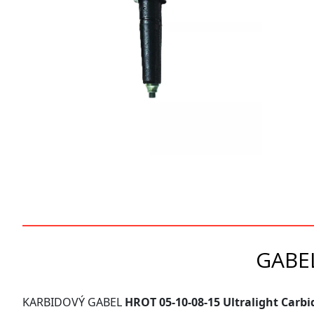
športové
recyklované
legíny,
kraťasy,
ponožky,
čelenky,
multifunkčné
šatky,
návleky
GABEL
na
topánky,
KARBIDOVÝ GABEL
HROT 05-10-08-15 Ultralight Carbi