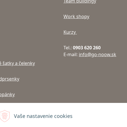
Team buildingy
Work shopy
Kurzy
Tel.:
0903 620 260
E-mail:
info@go-noow.sk
 šatky a čelenky
dprsenky
topánky
ky, čelovky, gumy na
Vaše nastavenie cookies