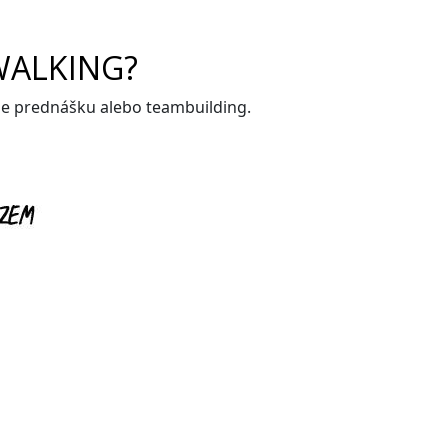
WALKING?
me prednášku alebo teambuilding.