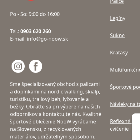
Palice
Po - So: 9:00 do 16:00
Legíny
Tel.:
0903 620 260
Sukne
E-mail:
info@go-noow.sk
Kraťasy
Multifunkčné
Sme špecializovaný obchod s palicami
Športové po
a doplnkami na nordic walking, skialp,
turistiku, trailový beh, lyžovanie a
Návleky na 
bežky. Obráťte sa pri výbere na našich
odborníkov a kontaktujte nás. Kvalitné
Reflexné prv
športové oblečenie NooW vyrábame
cvičenie
na Slovensku, z recyklovaných
materiálov, udržateľným spôsobom.