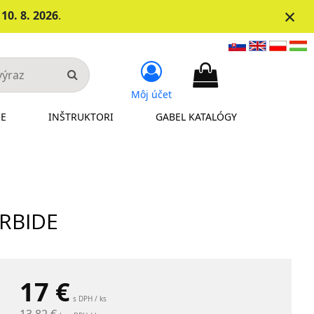
×
d
10. 8. 2026
.
Môj účet
IE
INŠTRUKTORI
GABEL KATALÓGY
ARBIDE
17
€
s DPH / ks