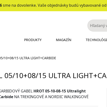
26
sme na dovolenke. Vaše objednávky budú vybavované o
PRODUKTY
MAGAZÍN
TECHNOLÓG
05/10+08/15 ULTRA LIGHT+CARBIDE
 05/10+08/15 ULTRA LIGHT+C
KARBIDOVÝ GABEL
HROT 05-10-08-15 Ultralight
Carbide
NA TREKINGOVÉ A NORDIC WALKINGOVÉ
PALICE