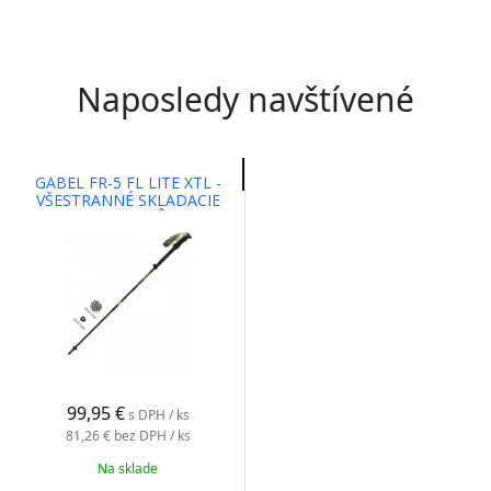
Naposledy navštívené
GABEL FR-5 FL LITE XTL -
VŠESTRANNÉ SKLADACIE
PALICE PRE RÔZNE
OUTDOOROVÉ AKTIVITY
120-140
99,95 €
s DPH / ks
81,26 €
bez DPH / ks
Na sklade