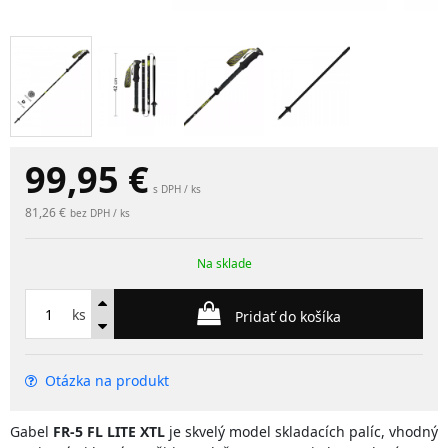
99,95
€
s DPH / ks
81,26 €
bez DPH / ks
Na sklade
ks
Pridať do košíka
Otázka na produkt
Gabel
FR-5 FL LITE XTL
je skvelý model skladacích palíc, vhodný