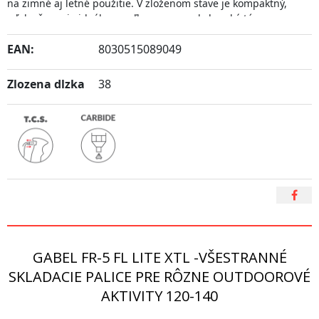
na zimné aj letné použitie. V zloženom stave je kompaktný,
vďaka čomu je ideálnou voľbou pre vysokohorské túry,
splitboarding, výlety na snežniciach, trekking, trail running a
podobné aktivity.
EAN:
8030515089049
Zlozena dlzka
38
Video k modelu
https://youtu.be/NN3l0CmrbAc
,
GABEL FR-5 FL LITE XTL -VŠESTRANNÉ
SKLADACIE PALICE PRE RÔZNE OUTDOOROVÉ
AKTIVITY 120-140