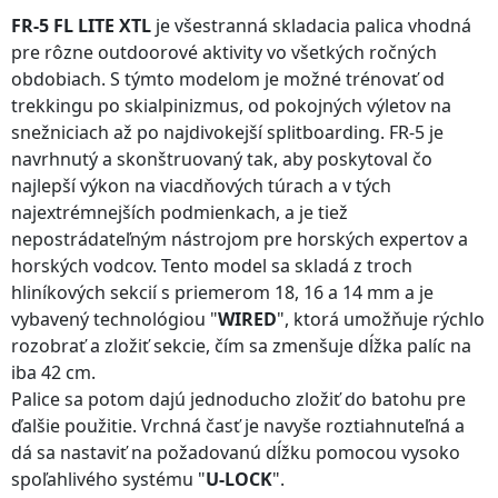
FR-5 FL LITE XTL
je všestranná skladacia palica vhodná
pre rôzne outdoorové aktivity vo všetkých ročných
obdobiach. S týmto modelom je možné trénovať od
trekkingu po skialpinizmus, od pokojných výletov na
snežniciach až po najdivokejší splitboarding. FR-5 je
navrhnutý a skonštruovaný tak, aby poskytoval čo
najlepší výkon na viacdňových túrach a v tých
najextrémnejších podmienkach, a je tiež
nepostrádateľným nástrojom pre horských expertov a
horských vodcov. Tento model sa skladá z troch
hliníkových sekcií s priemerom 18, 16 a 14 mm a je
vybavený technológiou "
WIRED
", ktorá umožňuje rýchlo
rozobrať a zložiť sekcie, čím sa zmenšuje dĺžka palíc na
iba 42 cm.
Palice sa potom dajú jednoducho zložiť do batohu pre
ďalšie použitie. Vrchná časť je navyše roztiahnuteľná a
dá sa nastaviť na požadovanú dĺžku pomocou vysoko
spoľahlivého systému "
U-LOCK
".