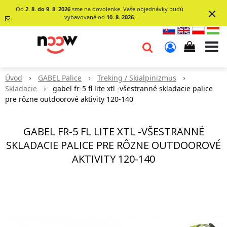
×
Od
2. 8. do 9. 8. 2026
sme na dovolenke. Vaše objednávky budú
vybavované od
10. 8. 2026
.
info@go-
noow.sk
Úvod
GABEL Palice
Treking / Skialpinizmus
0903620260
Skladacie
gabel fr-5 fl lite xtl -všestranné skladacie palice
pre rôzne outdoorové aktivity 120-140
GABEL FR-5 FL LITE XTL -VŠESTRANNÉ
SKLADACIE PALICE PRE RÔZNE OUTDOOROVÉ
AKTIVITY 120-140