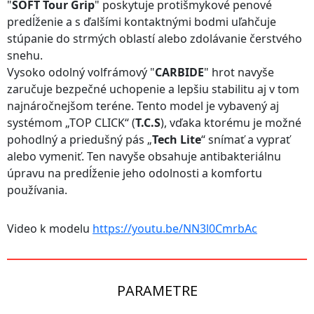
"
SOFT Tour Grip
" poskytuje protišmykové penové
predĺženie a s ďalšími kontaktnými bodmi uľahčuje
stúpanie do strmých oblastí alebo zdolávanie čerstvého
snehu.
Vysoko odolný volfrámový "
CARBIDE
" hrot navyše
zaručuje bezpečné uchopenie a lepšiu stabilitu aj v tom
najnáročnejšom teréne. Tento model je vybavený aj
systémom „TOP CLICK“ (
T.C.S
), vďaka ktorému je možné
pohodlný a priedušný pás „
Tech Lite
“ snímať a vyprať
alebo vymeniť. Ten navyše obsahuje antibakteriálnu
úpravu na predĺženie jeho odolnosti a komfortu
používania.
Video k modelu
https://youtu.be/NN3l0CmrbAc
PARAMETRE