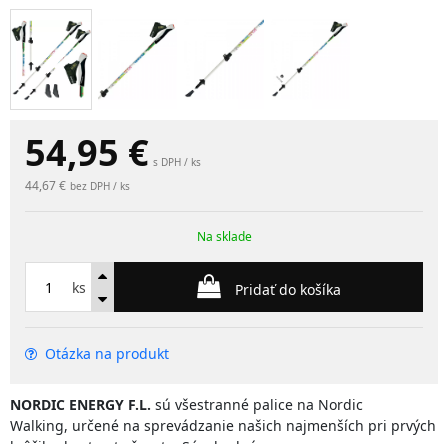
54,95
€
s DPH / ks
44,67 €
bez DPH / ks
Na sklade
ks
Pridať do košíka
Otázka na produkt
NORDIC ENERGY F.L.
sú všestranné palice na Nordic
Walking, určené na sprevádzanie našich najmenších pri prvých
krôčikoch v tomto športe. Sú
vhodné