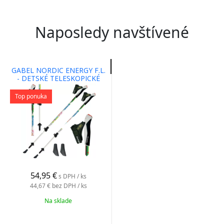
Naposledy navštívené
GABEL NORDIC ENERGY F.L.
- DETSKÉ TELESKOPICKÉ
PALICE PRE NORDIC
WALKING
Top ponuka
54,95 €
s DPH / ks
44,67 €
bez DPH / ks
Na sklade