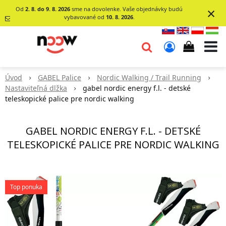
×
Od
2. 8. do 9. 8. 2026
sme na dovolenke. Vaše objednávky budú
vybavované od
10. 8. 2026
.
info@go-
noow.sk
Úvod
GABEL Palice
Nordic Walking / Trail Running
0903620260
Nastaviteľná dlžka
gabel nordic energy f.l. - detské
teleskopické palice pre nordic walking
GABEL NORDIC ENERGY F.L. - DETSKÉ
TELESKOPICKÉ PALICE PRE NORDIC WALKING
Top ponuka