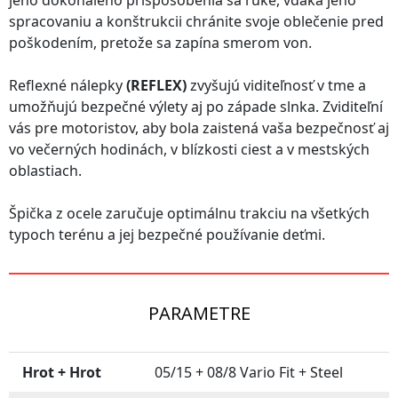
jeho dokonalého prispôsobenia sa ruke, vďaka jeho
spracovaniu a konštrukcii chránite svoje oblečenie pred
poškodením, pretože sa zapína smerom von.
Reflexné nálepky
(REFLEX)
zvyšujú viditeľnosť v tme a
umožňujú bezpečné výlety aj po západe slnka. Zviditeľní
vás pre motoristov, aby bola zaistená vaša bezpečnosť aj
vo večerných hodinách, v blízkosti ciest a v mestských
oblastiach.
Špička z ocele zaručuje optimálnu trakciu na všetkých
typoch terénu a jej bezpečné používanie deťmi.
PARAMETRE
Hrot + Hrot
05/15 + 08/8 Vario Fit + Steel