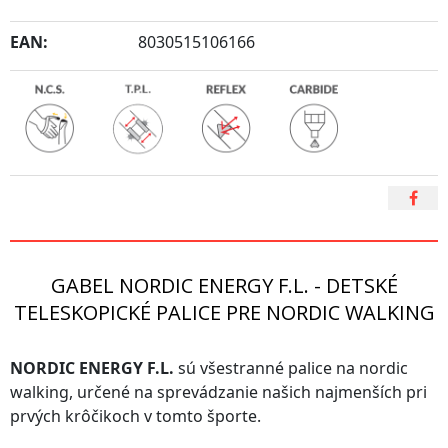
aj pre všetky ročné obdobia a pre širokú škálu outdoorových
aktivít ako je
EAN:
8030515106166
skialpinizmus, vysokohorská turistika, treking a turistika na
snežniciach.
,
,
,
Veselý detský dizajn si deti obľúbia a bude ich tiež motivovať k
vonkajším aktivitám.
Teleskopické palice
sú zložené z dvoch dielov a ponúkajú veľkostné nastavenie od
60 do 100 cm,
čo je postačujúce pre deti a juniorov bez ďalších kompromisov
používania palíc pre dospelých.
GABEL NORDIC ENERGY F.L. - DETSKÉ
TELESKOPICKÉ PALICE PRE NORDIC WALKING
NORDIC ENERGY F.L.
sú všestranné palice na nordic
walking, určené na sprevádzanie našich najmenších pri
prvých krôčikoch v tomto športe.