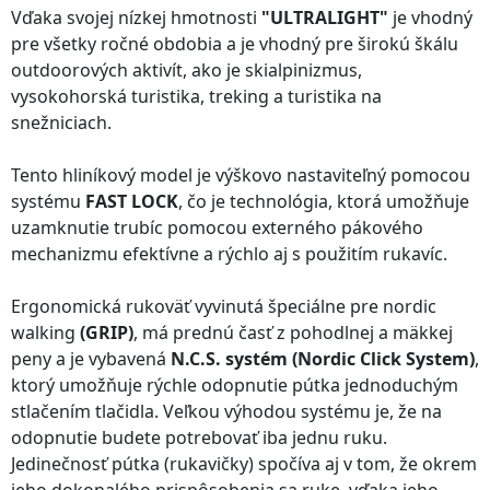
Vďaka svojej nízkej hmotnosti
"ULTRALIGHT"
je vhodný
pre všetky ročné obdobia a je vhodný pre širokú škálu
outdoorových aktivít, ako je skialpinizmus,
vysokohorská turistika, treking a turistika na
snežniciach.
Tento hliníkový model je výškovo nastaviteľný pomocou
systému
FAST LOCK
, čo je technológia, ktorá umožňuje
uzamknutie trubíc pomocou externého pákového
mechanizmu efektívne a rýchlo aj s použitím rukavíc.
Ergonomická rukoväť vyvinutá špeciálne pre nordic
walking
(GRIP)
, má prednú časť z pohodlnej a mäkkej
peny a je vybavená
N.C.S. systém (Nordic Click System)
,
ktorý umožňuje rýchle odopnutie pútka jednoduchým
stlačením tlačidla. Veľkou výhodou systému je, že na
odopnutie budete potrebovať iba jednu ruku.
Jedinečnosť pútka (rukavičky) spočíva aj v tom, že okrem