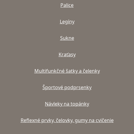
Palice
Legíny
Sukne
Kraťasy
Multifunkčné šatky a čelenky
Športové podprsenky
Návleky na topánky
Reflexné prvky, čelovky, gumy na cvičenie