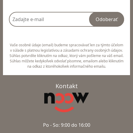
Odoberať
Vaše osobné údaje (email) budeme spracovávať len za týmto účelom
v súlade s platnou legislatívou a zásadami ochrany osobných údajov.
Súhlas potvrdíte kliknutím na odkaz, ktorý vám pošleme na váš email.
Súhlas môžete kedykoľvek odvolať písomne, emailom alebo kliknutím
na odkaz z ktoréhokoľvek informačného emailu.
Kontakt
Po - So: 9:00 do 16:00