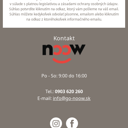
v súlade s platnou legislatívou a zásadami ochrany osobných údajov.
Súhlas potvrdíte kliknutím na odkaz, ktorý vám pošleme na váš email.
Súhlas môžete kedykoľvek odvolať písomne, emailom alebo kliknutím
na odkaz z ktoréhokoľvek informačného emailu.
Kontakt
Po - So: 9:00 do 16:00
Tel.:
0903 620 260
E-mail:
info@go-noow.sk