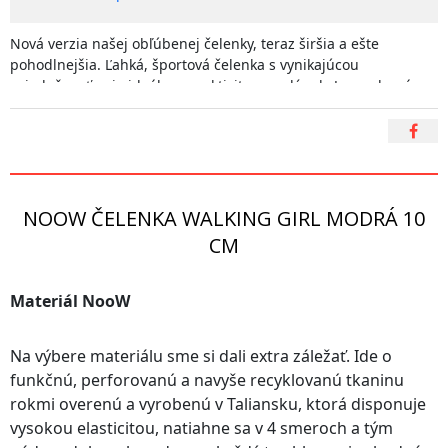
Nová verzia našej obľúbenej čelenky, teraz širšia a ešte
pohodlnejšia. Ľahká, športová čelenka s vynikajúcou
priedušnosťou je ideálna na aktivity po celý rok. Je vyrobená z
recyklovaného perforovaného materiálu, po celom obvode je
obšitá a skvele sadne na každý typ hlavy. Pri nosení je veľmi
pohodlná a dobre drží na mieste. Vďaka špeciálnemu
perforovanému materiálu výborne odvádza pot a rýchlo schne,
čo oceníte najmä v lete.
NOOW ČELENKA WALKING GIRL MODRÁ 10
CM
Veselý a pestrofarebný
"WALKING GIRL"
dizajn Vás len tak
neomrzí a milovníci Nordic Walking tak môžu svoju lásku k
Materiál NooW
tomuto športu ukázať aj bez slov:-)
Na výbere materiálu sme si dali extra záležať. Ide o
Ak Vám záleží aj na prírode, s nami si môžete byť istý, že naše
funkčnú, perforovanú a navyše recyklovanú tkaninu
produkty vyrábame udržateľným spôsobom, nevytvárame
rokmi overenú a vyrobenú v Taliansku, ktorá disponuje
zbytočný odpad, šijeme v malých množstvách a za férových
vysokou elasticitou, natiahne sa v 4 smeroch a tým
podmienok doma na Slovensku.