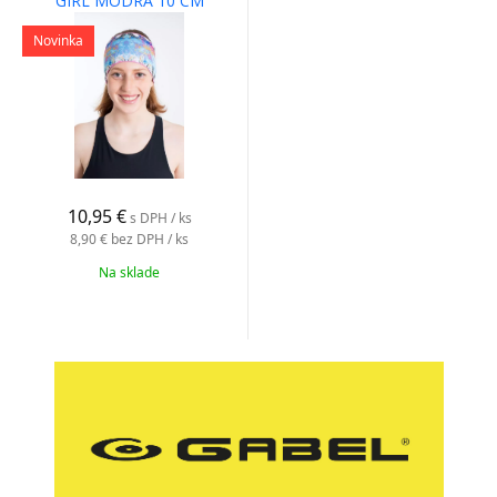
GIRL MODRÁ 10 CM
Novinka
10,95 €
s DPH / ks
8,90 €
bez DPH / ks
Na sklade