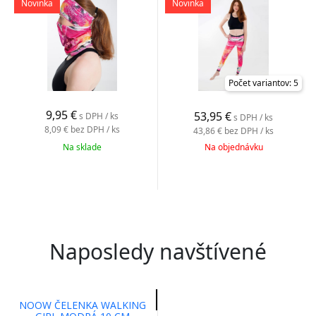
Novinka
Novinka
Počet variantov: 5
9,95
€
53,95
€
s DPH / ks
s DPH / ks
8,09 €
bez DPH / ks
43,86 €
bez DPH / ks
Na sklade
Na objednávku
Naposledy navštívené
NOOW ČELENKA WALKING