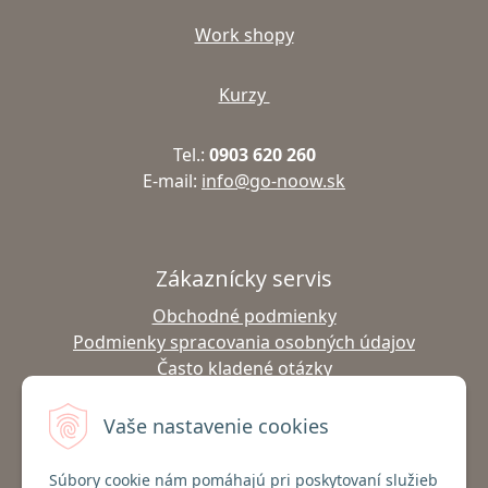
Work shopy
Kurzy
Tel.:
0903 620 260
E-mail:
info@go-noow.sk
Zákaznícky servis
Obchodné podmienky
Podmienky spracovania osobných údajov
Často kladené otázky
Výmena tovaru
Vrátenie tovaru
Vaše nastavenie cookies
Doprava a platba
Súbory cookie nám pomáhajú pri poskytovaní služieb