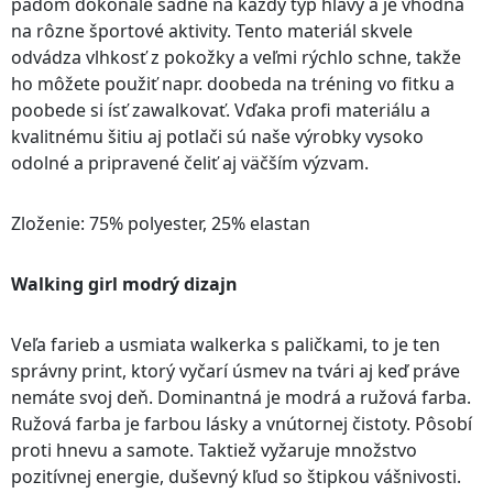
pádom dokonale sadne na každý typ hlavy a je vhodná
na rôzne športové aktivity. Tento materiál skvele
odvádza vlhkosť z pokožky a veľmi rýchlo schne, takže
ho môžete použiť napr. doobeda na tréning vo fitku a
poobede si ísť zawalkovať. Vďaka profi materiálu a
kvalitnému šitiu aj potlači sú naše výrobky vysoko
odolné a pripravené čeliť aj väčším výzvam.
Zloženie: 75% polyester, 25% elastan
Walking girl modrý dizajn
Veľa farieb a usmiata walkerka s paličkami, to je ten
správny print, ktorý vyčarí úsmev na tvári aj keď práve
nemáte svoj deň. Dominantná je modrá a ružová farba.
Ružová farba je farbou lásky a vnútornej čistoty. Pôsobí
proti hnevu a samote. Taktiež vyžaruje množstvo
pozitívnej energie, duševný kľud so štipkou vášnivosti.