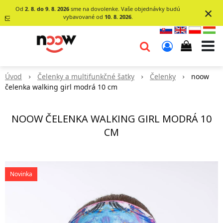
×
Od
2. 8. do 9. 8. 2026
sme na dovolenke. Vaše objednávky budú
vybavované od
10. 8. 2026
.
info@go-
noow.sk
Úvod
Čelenky a multifunkčné šatky
Čelenky
noow
0903620260
čelenka walking girl modrá 10 cm
NOOW ČELENKA WALKING GIRL MODRÁ 10
CM
Novinka