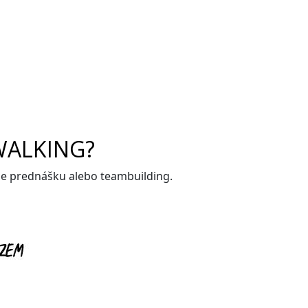
WALKING?
me prednášku alebo teambuilding.