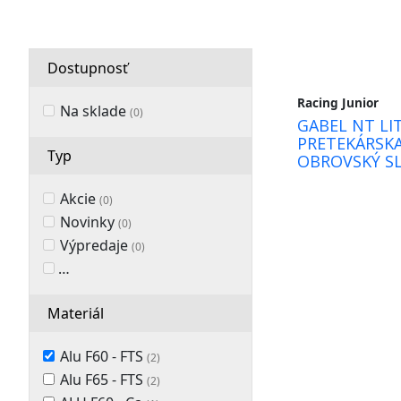
športové
recyklované
Dostupnosť
legíny,
Racing Junior
Na sklade
(0)
GABEL NT LIT
kraťasy,
PRETEKÁRSKA
Typ
OBROVSKÝ S
ponožky,
čelenky,
Akcie
(0)
Novinky
(0)
multifunkčné
Výpredaje
(0)
šatky,
OBĽÚBENÉ PRODUKTY
(0)
návleky
Materiál
na
Alu F60 - FTS
(2)
topánky,
Alu F65 - FTS
(2)