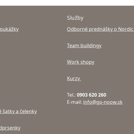
Služby
poukážky
Odborné prednášky o Nordic
Team buildingy
Work shopy
Kurzy
Tel.:
0903 620 260
E-mail:
info@go-noow.sk
 šatky a čelenky
dprsenky