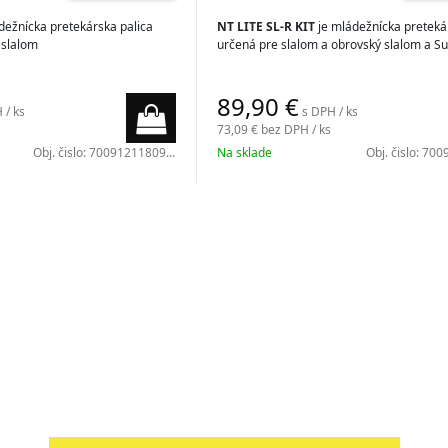
dežnícka pretekárska palica
NT LITE SL-R KIT
je mládežnícka preteká
 slalom
určená pre slalom a obrovský slalom a S
89,90
€
 / ks
s DPH / ks
73,09 €
bez DPH / ks
Obj. čislo:
7009121180900
Na sklade
Obj. čislo:
7009