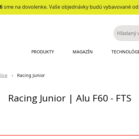
26
sme na dovolenke. Vaše objednávky budú vybavované o
PRODUKTY
MAGAZÍN
TECHNOLÓG
lice
Racing Junior
Racing Junior | Alu F60 - FTS