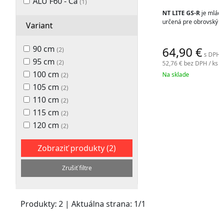
ALU F60 - Ca
(1)
palice
NT LITE GS-R
je mlá
určená pre obrovský
a
Variant
doplnky.
90 cm
64,90
€
(2)
s DPH
95 cm
(2)
52,76 €
bez DPH / ks
100 cm
Na sklade
(2)
105 cm
(2)
110 cm
(2)
115 cm
(2)
120 cm
(2)
Zobraziť produkty
(2)
Zrušiť filtre
Produkty:
2
| Aktuálna strana:
1
/
1