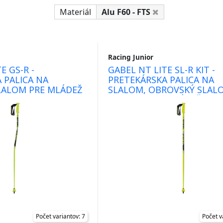
Materiál
Alu F60 - FTS
Racing Junior
E GS-R -
GABEL NT LITE SL-R KIT -
 PALICA NA
PRETEKÁRSKA PALICA NA
LALOM PRE MLÁDEŽ
SLALOM, OBROVSKÝ SLAL
SUPER-G PRE MLÁDEŽ
Počet variantov: 7
Počet v