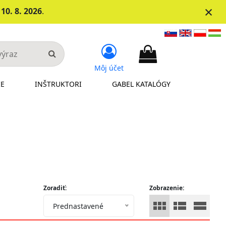
×
d
10. 8. 2026
.
Môj účet
IE
INŠTRUKTORI
GABEL KATALÓGY
Zoradiť:
Zobrazenie:
Prednastavené