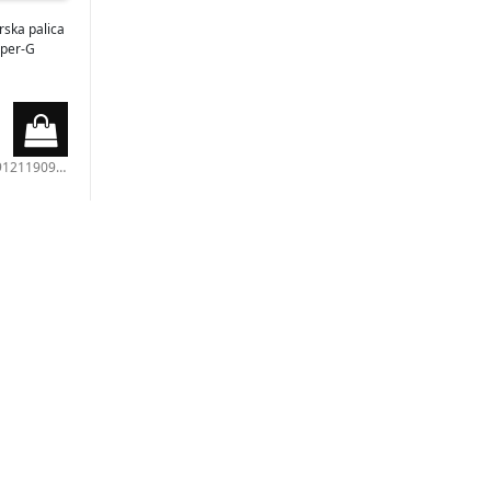
rska palica
uper-G
121190900