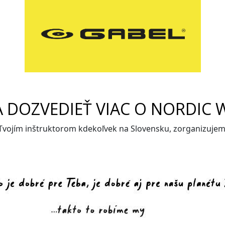
A DOZVEDIEŤ VIAC O NORDIC 
 Tvojím inštruktorom kdekoľvek na Slovensku, zorganizuje