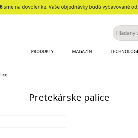
26
sme na dovolenke. Vaše objednávky budú vybavované o
PRODUKTY
MAGAZÍN
TECHNOLÓG
lice
Pretekárske palice