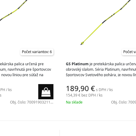
Počet variantov: 6
Počet v
tekárska palica určená pre
GS Platinum
je pretekárska palica určen
inum, navrhnutá pre športovcov
obrovský slalom. Séria Platinum, navrhnu
 novou líniou pre súťaž na
športovcov Svetového pohára, je novou lí
la v laboratóriách Gabel.
súťaž na snehu, ktorá sa zrodila v laborat
189,90
€
Gabel.
PH / ks
s DPH / ks
s
154,39 €
bez DPH / ks
Obj. čislo:
7009190321150
Na sklade
Obj. čislo:
7009