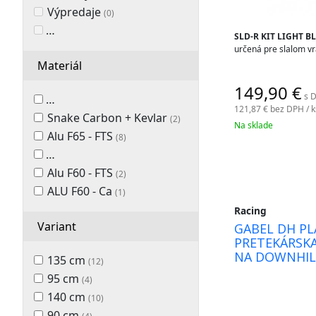
palice
Výpredaje
(0)
OBĽÚBENÉ PRODUKTY
(0)
a
SLD-R KIT LIGHT B
určená pre slalom v
doplnky.
Materiál
149,90
€
s D
Alu F65 + Carbon + Kevlar
(3)
121,87 €
bez DPH / k
Snake Carbon + Kevlar
(2)
Na sklade
Alu F65 - FTS
(8)
Alu F60 + Carbon + Kevlar
(3)
Alu F60 - FTS
(2)
ALU F60 - Ca
(1)
Racing
Variant
GABEL DH PL
PRETEKÁRSKA
NA DOWNHIL
135 cm
(12)
KEVLAROM
95 cm
(4)
140 cm
(10)
90 cm