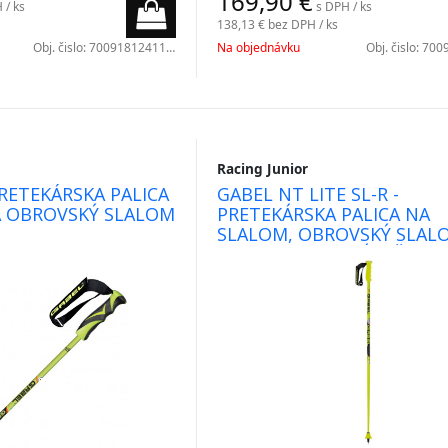
169,90
€
 / ks
s DPH / ks
138,13 €
bez DPH / ks
Obj. čislo:
7009181241100
Na objednávku
Obj. čislo:
7009
Racing Junior
PRETEKÁRSKA PALICA
GABEL NT LITE SL-R -
A OBROVSKÝ SLALOM
PRETEKÁRSKA PALICA NA
SLALOM, OBROVSKÝ SLAL
SUPER-G PRE MLÁDEŽ