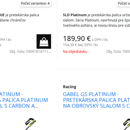
Počet variantov: 4
Počet v
LUE
je pretekárska palica
SLD Platinum
je pretekárska palica urče
rátane chráničov
slalom. Séria Platinum, navrhnutá pre šp
Svetového pohára, je novou líniou pre sú
snehu, ktorá sa zrodila v laboratóriách Ga
189,90
€
PH / ks
s DPH / ks
s
154,39 €
bez DPH / ks
Obj. čislo:
7009181471100
Na objednávku
Obj. čislo:
7009
Racing
ATINUM -
GABEL GS PLATINUM -
 PALICA PLATINUM
PRETEKÁRSKA PALICA PLA
L S CARBON A
NA OBROVSKÝ SLALOM S 
A KEVLAROM