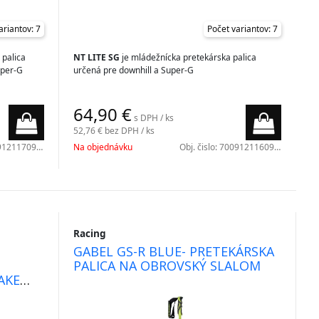
ariantov: 7
Počet variantov: 7
 palica
NT LITE SG
je mládežnícka pretekárska palica
uper-G
určená pre downhill a Super-G
64,90
€
s DPH / ks
52,76 €
bez DPH / ks
121170900
Na objednávku
Obj. čislo:
7009121160900
Racing
GABEL GS-R BLUE- PRETEKÁRSKA
PALICA NA OBROVSKÝ SLALOM
AKE