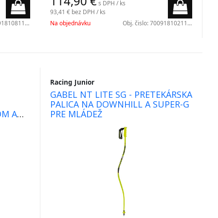
114,90
€
s DPH / ks
93,41 €
bez DPH / ks
181081100
Na objednávku
Obj. čislo:
7009181021100
Racing Junior
GABEL NT LITE SG - PRETEKÁRSKA
PALICA NA DOWNHILL A SUPER-G
OM A
PRE MLÁDEŽ