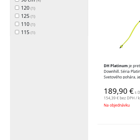
(4)
120
(1)
125
(1)
110
(1)
115
(1)
100 cm
(5)
105 cm
(5)
110 cm
(16)
115 cm
(17)
DH Platinum
je pre
Downhill. Séria Plat
120 cm
(17)
Svetového pohára, je
125 cm
(12)
snehu, ktorá sa zrodi
189,90
€
130 cm
(12)
s D
154,39 €
bez DPH / k
Na objednávku