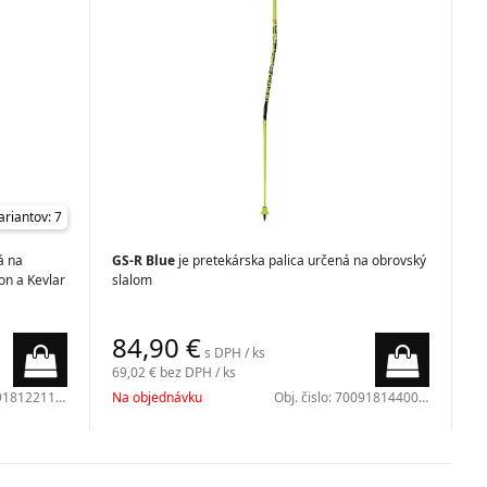
ariantov: 7
á na
GS-R Blue
je pretekárska palica určená na obrovský
on a Kevlar
slalom
84,90
€
s DPH / ks
69,02 €
bez DPH / ks
181221100
Na objednávku
Obj. čislo:
7009181440000