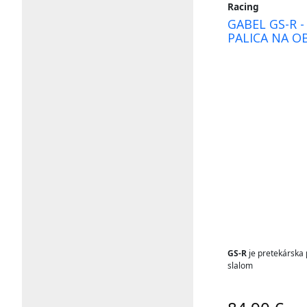
Racing
GABEL GS-R 
PALICA NA O
GS-R
je pretekárska 
slalom