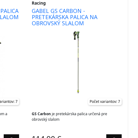
Racing
 PALICA
GABEL GS CARBON -
SLALOM
PRETEKÁRSKA PALICA NA
OBROVSKÝ SLALOM
ariantov: 7
Počet variantov: 7
lom a
GS Carbon
je pretekárska palica určená pre
obrovský slalom