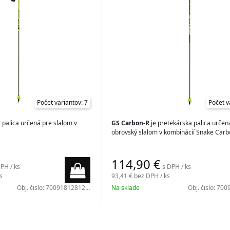
Počet variantov: 7
Počet v
 palica určená pre slalom v
GS Carbon-R
je pretekárska palica určen
obrovský slalom v kombinácií Snake Carb
114,90
€
PH / ks
s DPH / ks
s
93,41 €
bez DPH / ks
Obj. čislo:
7009181281200
Na sklade
Obj. čislo:
7009