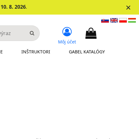
×
d
10. 8. 2026
.
Môj účet
IE
INŠTRUKTORI
GABEL KATALÓGY