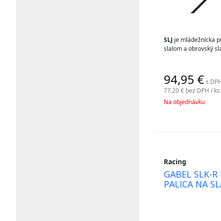
SLJ
je mládežnícka p
slalom a obrovský s
94,95
€
s DPH
77,20 €
bez DPH / ks
Na objednávku
Racing
GABEL SLK-R
PALICA NA S