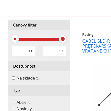
športové
recyklované
legíny,
Cenový filter
kraťasy,
Racing
GABEL SLD-R 
ponožky,
PRETEKÁRSKA
VRÁTANE CH
€
€
čelenky,
multifunkčné
Dostupnosť
šatky,
Na sklade
(2)
návleky
Typ
na
Akcie
(0)
topánky,
Novinky
(0)