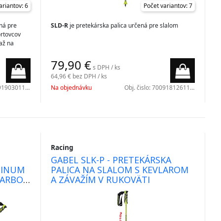
ariantov: 6
Počet variantov: 7
ná pre
SLD-R
je pretekárska palica určená pre slalom
ortovcov
ťaž na
bel.
79,90
€
s DPH / ks
64,96 €
bez DPH / ks
190301100
Na objednávku
Obj. čislo:
7009181261100
Racing
GABEL SLK-P - PRETEKÁRSKA
TINUM
PALICA NA SLALOM S KEVLAROM
CARBON
A ZÁVAŽÍM V RUKOVÄTI