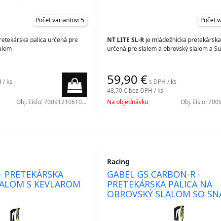
Počet variantov: 5
Počet v
retekárska palica určená pre
NT LITE SL-R
je mládežnícka pretekárska
lalom
určená pre slalom a obrovský slalom a S
59,90
€
 / ks
s DPH / ks
48,70 €
bez DPH / ks
Obj. čislo:
7009121061000
Na objednávku
Obj. čislo:
7009
Racing
 - PRETEKÁRSKA
GABEL GS CARBON-R -
LALOM S KEVLAROM
PRETEKÁRSKA PALICA NA
OBROVSKÝ SLALOM SO SN
CARBONOM A KEVLAROM