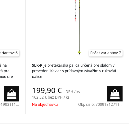
ariantov: 6
Počet variantov: 7
á na
SLK-P
je pretekárska palica určená pre slalom v
tá pre
prevedení Kevlar s prídavným závažím v rukoväti
niou pre
palice
óriách
199,90
€
s DPH / ks
162,52 €
bez DPH / ks
190311150
Na objednávku
Obj. čislo:
7009181271100