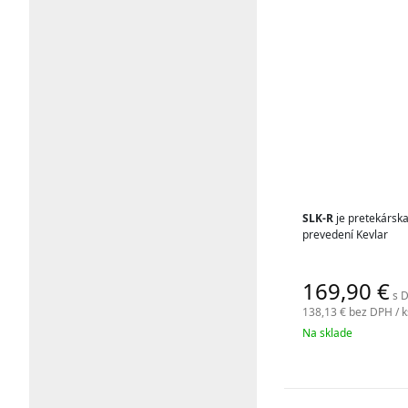
SLK-R
je pretekárska
prevedení Kevlar
169,90
€
s D
138,13 €
bez DPH / k
Na sklade