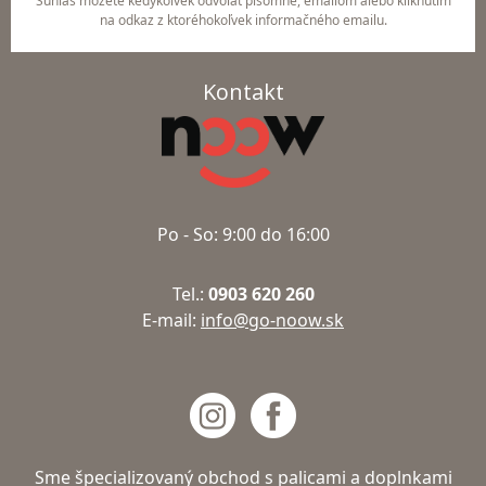
Súhlas môžete kedykoľvek odvolať písomne, emailom alebo kliknutím
na odkaz z ktoréhokoľvek informačného emailu.
Kontakt
Po - So: 9:00 do 16:00
Tel.:
0903 620 260
E-mail:
info@go-noow.sk
Sme špecializovaný obchod s palicami a doplnkami