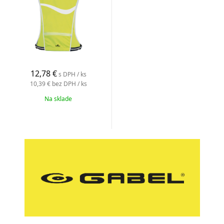
12,78 €
s DPH / ks
10,39 €
bez DPH / ks
Na sklade