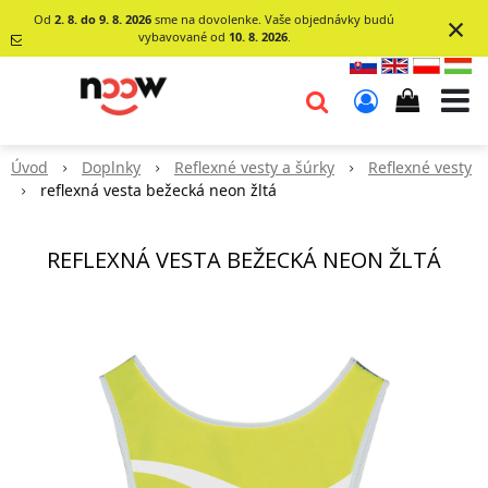
×
Od
2. 8. do 9. 8. 2026
sme na dovolenke. Vaše objednávky budú
vybavované od
10. 8. 2026
.
info@go-
noow.sk
Úvod
Doplnky
Reflexné vesty a šúrky
Reflexné vesty
0903620260
reflexná vesta bežecká neon žltá
REFLEXNÁ VESTA BEŽECKÁ NEON ŽLTÁ