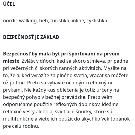
ÚČEL
Vďaka premyslene umiestneným reflexným pásikom vpredu,
vzadu aj po bokoch budete viditeľní zo všetkých strán.
nordic walking, beh, turistika, inline, cyklistika
Vesta má univerzálnu veľkosť a je ľahko nastaviteľná pre
BEZPEČNOSŤ JE ZÁKLAD
všetkých od S po XXL, takže sa pekne prispôsobí postave.
Bezpečnosť by mala byť pri športovaní na prvom
mieste
. Zvlášť v dňoch, keď sa skoro stmieva, prípadne
pri večerných či skorých ranných aktivitách. Myslite na
to, že aj keď vyrazíte za plného svetla, vracať sa môžete
už potme. Preto sa vybavte účinnými reflexnými
prvkami. Nie každý kus oblečenia je totiž určený na
bezpečný pohyb v bežnej prevádzke. Preto veľmi
odporúčame použitie reflexných doplnkov, ideálne
reflexné vesty alebo aj svietiace šnúrky, ktoré sú
multifunkčné a viete ich použiť do akýchkoľvek topánok
pre celú rodinu.