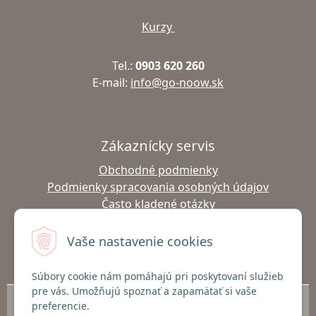
Kurzy
Tel.:
0903 620 260
E-mail:
info@go-noow.sk
Zákaznícky servis
Obchodné podmienky
Podmienky spracovania osobných údajov
Často kladené otázky
Výmena tovaru
Vrátenie tovaru
Vaše nastavenie cookies
Doprava a platba
Súbory cookie nám pomáhajú pri poskytovaní služieb
pre vás. Umožňujú spoznať a zapamätať si vaše
© 2026 Predaj outdoor oblečenia Go-noow a Gabel palíc | Nordic Walking,
preferencie.
Turistika, Lyžovanie | go-noow.sk •
NextShop
&
e-shop Pohoda Connector
by