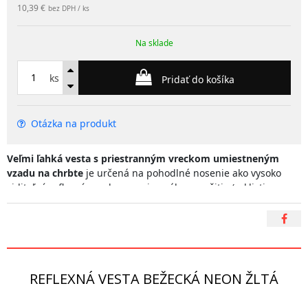
10,39 €
bez DPH / ks
Na sklade
ks
Pridať do košíka
Otázka na produkt
Veľmi ľahká vesta s priestranným vreckom umiestneným
vzadu na chrbte
je určená na pohodlné nosenie ako vysoko
viditeľný reflexný prvok pre univerzálne použitie (cyklisti,
chodci, športovci).
Vesta je testovaná a certifikovaná podľa európskej normy
EN13356.
REFLEXNÁ VESTA BEŽECKÁ NEON ŽLTÁ