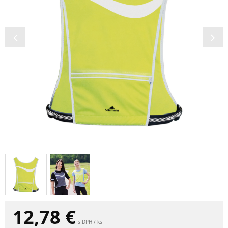
12,78
€
s DPH / ks