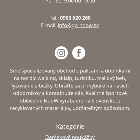
Po - So: 9:00 do 16:00
Tel.:
0903 620 260
E-mail:
info@go-noow.sk
Sme špecializovaný obchod s palicami a doplnkami
na nordic walking, skialp, turistiku, trailový beh,
lyžovanie a bežky. Obráťte sa pri výbere na našich
odborníkov a kontaktujte nás. Kvalitné športové
oblečenie NooW vyrábame na Slovensku, z
recyklovaných materiálov, udržateľným spôsobom.
Kategórie
Darčekové poukážky