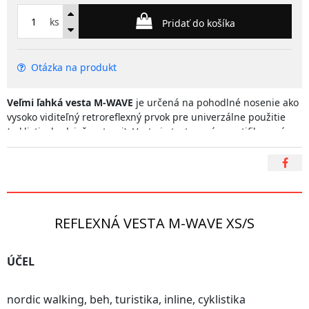
ks
Pridať do košíka
Otázka na produkt
Veľmi ľahká vesta M-WAVE
je určená na pohodlné nosenie ako
vysoko viditeľný retroreflexný prvok pre univerzálne použitie
(cyklisti, chodci, športovci). Vesta je testovaná a certifikovaná
podľa európskej normy EN1150. Vďaka reflexným pásikom
vpredu, vzadu aj po bokoch budete viditeľní zo všetkých strán.
Vestu si vyberajte podľa veľkosti, ktorú bežne nosíte; v ponuke
sú veľkosti XS/S, M/L a XL/XXL. Zároveň je nastaviteľná pomocou
elastických popruhov a suchého zipsu pre dokonalý strih.
REFLEXNÁ VESTA M-WAVE XS/S
ÚČEL
nordic walking, beh, turistika, inline, cyklistika