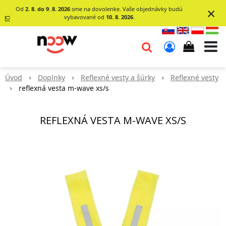
×
Od
2. 8. do 9. 8. 2026
sme na dovolenke. Vaše objednávky budú
vybavované od
10. 8. 2026
.
info@go-
noow.sk
Úvod
Doplnky
Reflexné vesty a šúrky
Reflexné vesty
0903620260
reflexná vesta m-wave xs/s
REFLEXNÁ VESTA M-WAVE XS/S