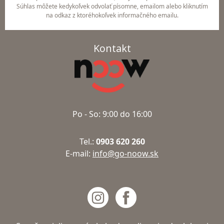
Súhlas môžete kedykoľvek odvolať písomne, emailom alebo kliknutím
na odkaz z ktoréhokoľvek informačného emailu.
Kontakt
Po - So: 9:00 do 16:00
Tel.:
0903 620 260
E-mail:
info@go-noow.sk