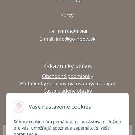
Kurzy
Tel.:
0903 620 260
E-mail:
info@go-noow.sk
Zákaznícky servis
Obchodné podmienky
Podmienky spracovania osobných údajov
Často kladené otázky
Výmena tovaru
Vrátenie tovaru
Vaše nastavenie cookies
Doprava a platba
Súbory cookie nám pomáhajú pri poskytovaní služieb
pre vás. Umožňujú spoznať a zapamätať si vaše
© 2026 Predaj outdoor oblečenia Go-noow a Gabel palíc | Nordic Walking,
preferencie.