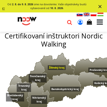
×
Od
2. 8. do 9. 8. 2026
sme na dovolenke. Vaše objednávky budú
vybavované od
10. 8. 2026
.
info@go-
noow.sk
Certifikovaní inštruktori Nordic
0903620260
Walking
Žilinský kraj
Prešovský kr
Trenčianský
kraj
Košický k
Trnavský
Banskobystrický kraj
kraj
Bratislavský
Nitrianský
kraj
kraj