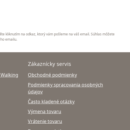
íte kliknutím na odkaz, ktorý vám pošleme na váš email. Súhlas môžete
ého emailu.
Zákaznícky servis
 Walking
Obchodné podmienky
Podmienky spracovania osobných
údajov
Často kladené otázky
Výmena tovaru
Vrátenie tovaru