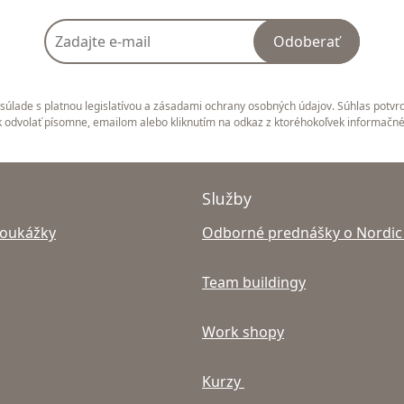
Odoberať
úlade s platnou legislatívou a zásadami ochrany osobných údajov. Súhlas potvrd
 odvolať písomne, emailom alebo kliknutím na odkaz z ktoréhokoľvek informačn
Služby
poukážky
Odborné prednášky o Nordic
Team buildingy
Work shopy
Kurzy