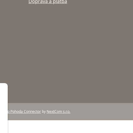
Doprava a platba
e-shop Pohoda Connector
by
NextCom s.r.o.