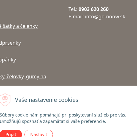
Tel.:
0903 620 260
E-mail:
info@go-noow.sk
 šatky a čelenky
dprsenky
topánky
ky, čelovky, gumy na
Vaše nastavenie cookies
Súbory cookie nám pomáhajú pri poskytovaní služieb pre vás.
 Gabel palíc | Nordic Walking, Turistika, Lyžovanie | go-noow.sk •
NextShop
&
Umožňujú spoznať a zapamätať si vaše preferencie.
Prijať
Nastaviť