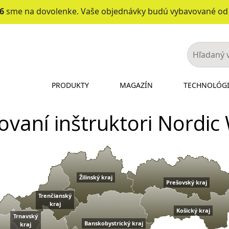
26
sme na dovolenke. Vaše objednávky budú vybavované o
PRODUKTY
MAGAZÍN
TECHNOLÓG
kovaní inštruktori Nordic
Žilinský kraj
Prešovský kraj
Trenčianský
kraj
Košický kraj
Trnavský
Banskobystrický kraj
kraj