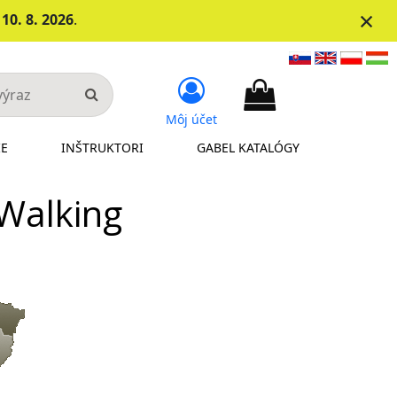
×
d
10. 8. 2026
.
Môj účet
IE
INŠTRUKTORI
GABEL KATALÓGY
 Walking