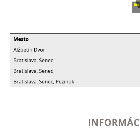
Bra
športové
recyklované
legíny,
Mesto
kraťasy,
Alžbetín Dvor
ponožky,
Bratislava, Senec
čelenky,
Bratislava, Senec
multifunkčné
Bratislava, Senec, Pezinok
šatky,
návleky
na
INFORMÁCI
topánky,