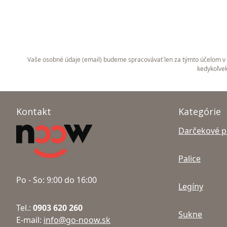
palice
a
doplnky.
Vaše osobné údaje (email) budeme spracovávať len za týmto účelom v s
kedykoľvek
Kontakt
Kategórie
Darčekové 
Palice
Po - So: 9:00 do 16:00
Legíny
Tel.:
0903 620 260
Sukne
E-mail:
info@go-noow.sk