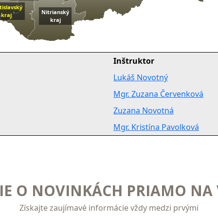
tislavský
Nitrianský
kraj
kraj
Inštruktor
Lukáš Novotný
Mgr. Zuzana Červenková
Zuzana Novotná
Mgr. Kristína Pavolková
E O NOVINKÁCH PRIAMO NA 
Získajte zaujímavé informácie vždy medzi prvými