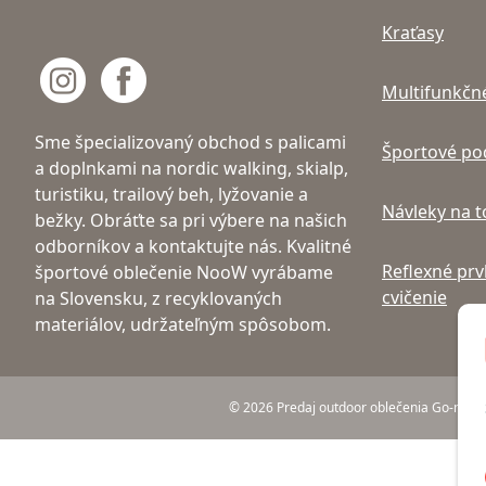
Kraťasy
Multifunkčné
Sme špecializovaný obchod s palicami
Športové po
a doplnkami na nordic walking, skialp,
turistiku, trailový beh, lyžovanie a
Návleky na 
bežky. Obráťte sa pri výbere na našich
odborníkov a kontaktujte nás. Kvalitné
Reflexné prv
športové oblečenie NooW vyrábame
cvičenie
na Slovensku, z recyklovaných
materiálov, udržateľným spôsobom.
© 2026 Predaj outdoor oblečenia Go-noow a