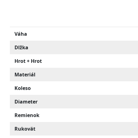
palice
a
doplnky.
Váha
Dlžka
Hrot + Hrot
Materiál
Koleso
Diameter
Remienok
Rukovät