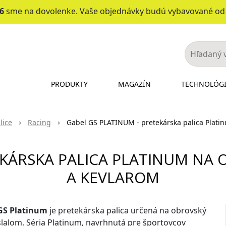
26
sme na dovolenke. Vaše objednávky budú vybavované o
PRODUKTY
MAGAZÍN
TECHNOLÓG
lice
Racing
Gabel GS PLATINUM - pretekárska palica Plati
EKÁRSKA PALICA PLATINUM NA
A KEVLAROM
GS Platinum
je pretekárska palica určená na obrovský
slalom. Séria Platinum, navrhnutá pre športovcov