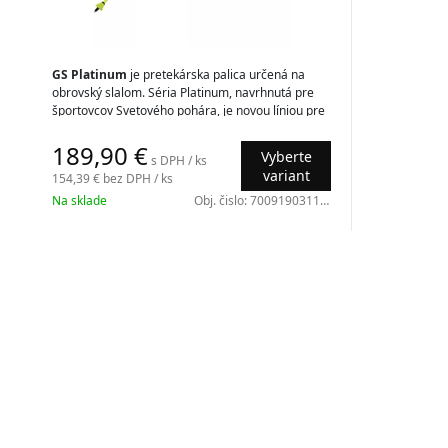
GS Platinum
je pretekárska palica určená na
obrovský slalom. Séria Platinum, navrhnutá pre
športovcov Svetového pohára, je novou líniou pre
súťaž na snehu, ktorá sa zrodila v laboratóriách
Gabel.
189,90 €
Vyberte
s DPH / ks
variant
154,39 €
bez DPH / ks
Na sklade
Obj. čislo:
7009190311150