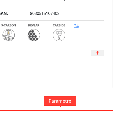
Svetového pohára, je novou líniou pre súťaž na snehu,
ktorá sa zrodila v laboratóriách Gabel.
EAN:
8030515107408
,
,
,
24
Parametre