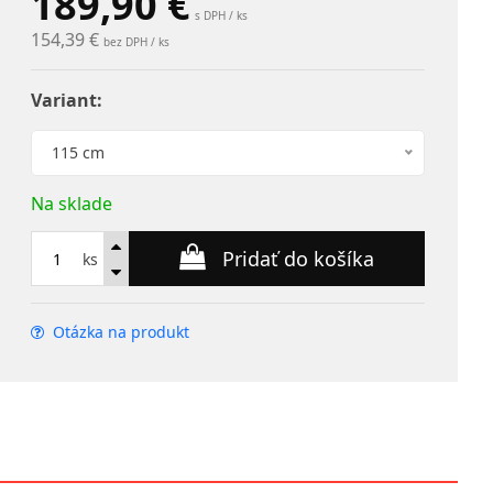
189,90
€
s DPH / ks
154,39 €
bez DPH / ks
Variant:
115 cm
Na sklade
Pridať do košíka
ks
Otázka na produkt