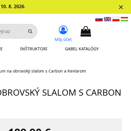
×
d
10. 8. 2026
.
Môj účet
IE
INŠTRUKTORI
GABEL KATALÓGY
num na obrovský slalom s Carbon a Kevlarom
 OBROVSKÝ SLALOM S CARBON