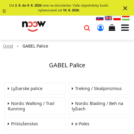
×
Od
2. 8. do 9. 8. 2026
sme na dovolenke. Vaše objednávky budú
vybavované od
10. 8. 2026
.
info@go-
noow.sk
Úvod
GABEL Palice
0903620260
GABEL Palice
Lyžiarske palice
Treking / Skialpinizmus
Nordic Walking / Trail
Nordic Blading / Beh na
Running
lyžiach
Príslušenstvo
e-Poles