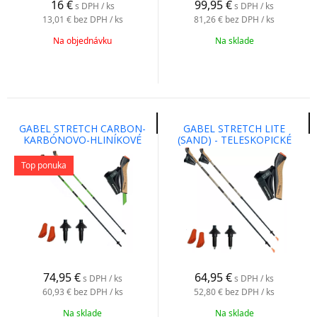
16
€
99,95
€
s DPH / ks
s DPH / ks
13,01 €
bez DPH / ks
81,26 €
bez DPH / ks
Na objednávku
Na sklade
GABEL STRETCH CARBON-
GABEL STRETCH LITE
KARBÓNOVO-HLINÍKOVÉ
(SAND) - TELESKOPICKÉ
PALICE PRE NORDIC
PALICE PRE NORDIC
WALKING
WALKING
Top ponuka
74,95
€
64,95
€
s DPH / ks
s DPH / ks
60,93 €
bez DPH / ks
52,80 €
bez DPH / ks
Na sklade
Na sklade