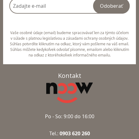
Odoberať
Vaše osobné údaje (email) budeme spracovávať len za týmto účelom
v súlade s platnou legislatívou a zásadami ochrany osobných údajov.
Súhlas potvrdíte kliknutím na odkaz, ktorý vám pošleme na váš email.
Súhlas môžete kedykoľvek odvolať písomne, emailom alebo kliknutím
na odkaz z ktoréhokoľvek informačného emailu.
Kontakt
Po - So: 9:00 do 16:00
Tel.:
0903 620 260