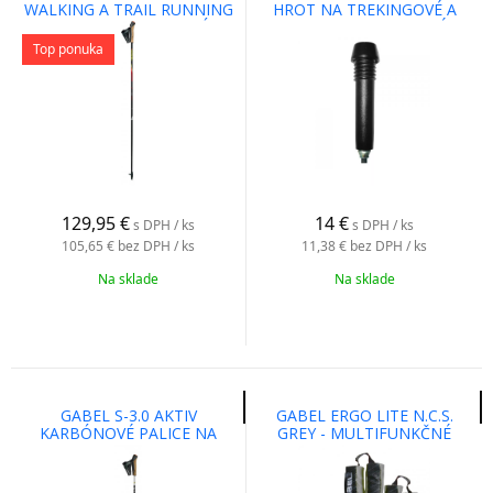
WALKING A TRAIL RUNNING
HROT NA TREKINGOVÉ A
PALICE ZO SNAKE KARBÓNU
NORDIC WALKINGOVÉ
PALICE
Top ponuka
129,95
€
14
€
s DPH / ks
s DPH / ks
105,65 €
bez DPH / ks
11,38 €
bez DPH / ks
Na sklade
Na sklade
GABEL S-3.0 AKTIV
GABEL ERGO LITE N.C.S.
KARBÓNOVÉ PALICE NA
GREY - MULTIFUNKČNÉ
NORDIC WALKING
RUKAVICE NA NORDIC
WALKING