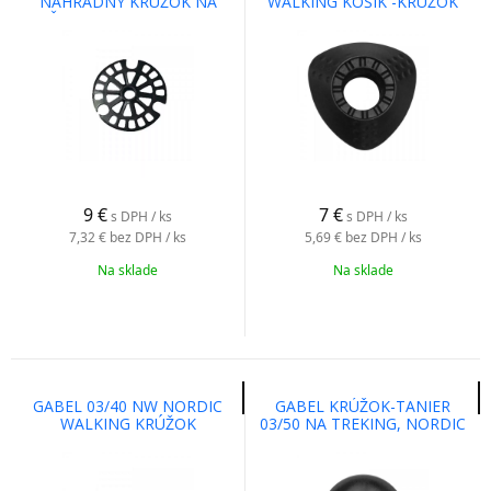
NÁHRADNÝ KRÚŽOK NA
WALKING KOŠÍK -KRÚŽOK
LYŽIARSKE A TREKINGOVÉ
PALICE
9
€
7
€
s DPH / ks
s DPH / ks
7,32 €
bez DPH / ks
5,69 €
bez DPH / ks
Na sklade
Na sklade
GABEL 03/40 NW NORDIC
GABEL KRÚŽOK-TANIER
WALKING KRÚŽOK
03/50 NA TREKING, NORDIC
WALKING A TRAIL RUNNING
PALICE