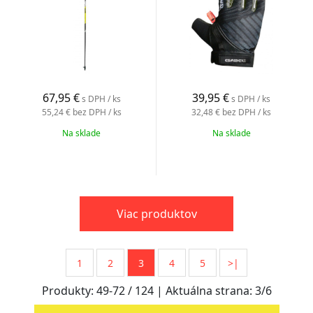
67,95
€
39,95
€
s DPH / ks
s DPH / ks
55,24 €
bez DPH / ks
32,48 €
bez DPH / ks
Na sklade
Na sklade
Viac produktov
1
2
3
4
5
>|
Produkty:
49
-
72
/
124
| Aktuálna strana:
3
/
6