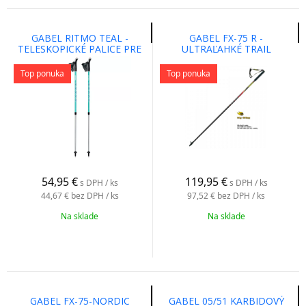
GABEL RITMO TEAL -
GABEL FX-75 R -
TELESKOPICKÉ PALICE PRE
ULTRAĽAHKÉ TRAIL
NORDIC WALKING
RUNNING PALICE SO SNAKE
KARBÓNU
Top ponuka
Top ponuka
54,95
€
119,95
€
s DPH / ks
s DPH / ks
44,67 €
bez DPH / ks
97,52 €
bez DPH / ks
Na sklade
Na sklade
GABEL FX-75-NORDIC
GABEL 05/51 KARBIDOVÝ