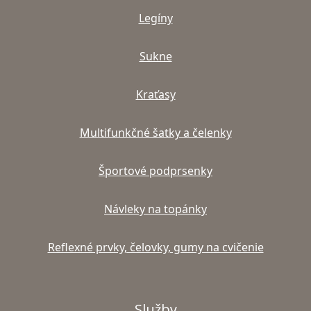
Legíny
Sukne
Kraťasy
Multifunkčné šatky a čelenky
Športové podprsenky
Návleky na topánky
Reflexné prvky, čelovky, gumy na cvičenie
Služby