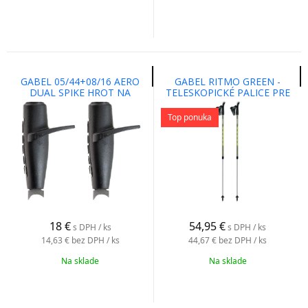
GABEL 05/44+08/16 AERO
GABEL RITMO GREEN -
DUAL SPIKE HROT NA
TELESKOPICKÉ PALICE PRE
NORDIC WALKING A TRAIL
NORDIC WALKING
RUNNING
Top ponuka
18
€
54,95
€
s DPH / ks
s DPH / ks
14,63 €
bez DPH / ks
44,67 €
bez DPH / ks
Na sklade
Na sklade