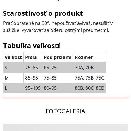
Starostlivosť o produkt
Prať obrátené na 30°, nepoužívať aviváž, nesušiť v
sušičke, vyvarovať sa oderu ostrými predmetmi.
Tabuľka veľkostí
Veľkosť
Prsia
Pod prsiami
Rozmer
S
75–85
65–75
70A, 70B
M
85–95
75–85
75A, 75B, 75C
L
95–105
80–95
80B, 80C, 80D
FOTOGALÉRIA