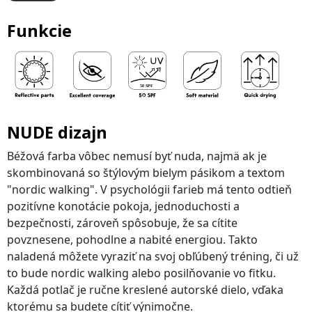
Funkcie
NUDE dizajn
Béžová farba vôbec nemusí byť nuda, najmä ak je
skombinovaná so štýlovým bielym pásikom a textom
"nordic walking". V psychológii farieb má tento odtieň
pozitívne konotácie pokoja, jednoduchosti a
bezpečnosti, zároveň spôsobuje, že sa cítite
povznesene, pohodlne a nabité energiou. Takto
naladená môžete vyraziť na svoj obľúbený tréning, či už
to bude nordic walking alebo posilňovanie vo fitku.
Každá potlač je ručne kreslené autorské dielo, vďaka
ktorému sa budete cítiť výnimočne.