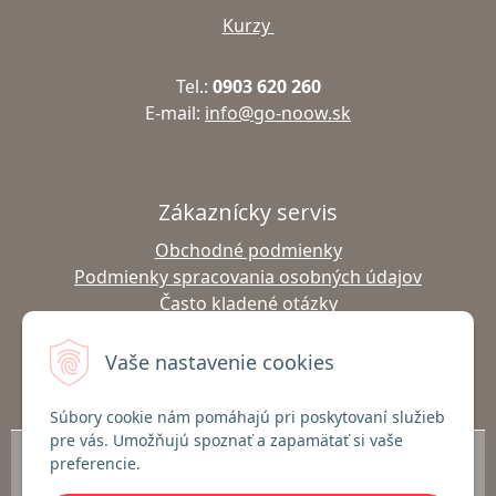
Kurzy
Tel.:
0903 620 260
E-mail:
info@go-noow.sk
Zákaznícky servis
Obchodné podmienky
Podmienky spracovania osobných údajov
Často kladené otázky
Výmena tovaru
Vrátenie tovaru
Vaše nastavenie cookies
Doprava a platba
Súbory cookie nám pomáhajú pri poskytovaní služieb
pre vás. Umožňujú spoznať a zapamätať si vaše
© 2026 Predaj outdoor oblečenia Go-noow a Gabel palíc | Nordic Walking,
preferencie.
Turistika, Lyžovanie | go-noow.sk •
NextShop
&
e-shop Pohoda Connector
by
NextCom s.r.o.