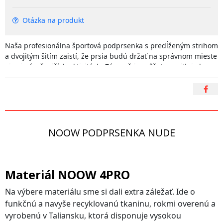
Otázka na produkt
Naša profesionálna športová podprsenka s predĺženým strihom
a dvojitým šitím zaistí, že prsia budú držať na správnom mieste
aj pri náročnejších aktivitách. Zároveň ju môžete nosiť aj ako
samotný top, ktorý bude dokonale ladiť s legínami. Prémiový
taliansky materiál, ktorý je navyše recyklovaný,
Vám dodá pocit
"druhej kože" a vďaka vnútornému šitiu bez lemovania
predídete podráždeniu pokožky. Štýlový a elegantný
NUDE
dizajn Vás len tak neomrzí a milovníci Nordic Walking tak môžu
svoju lásku k tomuto športu ukázať aj bez slov:-) Ak Vám záleží
NOOW PODPRSENKA NUDE
aj na prírode, s nami si môžete byť istý, že naše produkty
vyrábame udržateľným spôsobom, nevytvárame zbytočný
odpad, šijeme v malých množstvách a za férových podmienok
doma na Slovensku.
Materiál NOOW 4PRO
Na výbere materiálu sme si dali extra záležať. Ide o
funkčnú a navyše recyklovanú tkaninu, rokmi overenú a
vyrobenú v Taliansku, ktorá disponuje vysokou