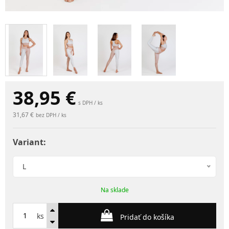
38,95
€
s DPH / ks
31,67 €
bez DPH / ks
Variant:
L
Na sklade
ks
Pridať do košíka