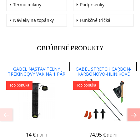
Termo mikiny
Podprsenky
Návleky na topánky
Funkčné tričká
OBĽÚBENÉ PRODUKTY
GABEL NASTAVITEĽNÝ
GABEL STRETCH CARBON-
TREKINGOVÝ VAK NA 1 PÁR
KARBÓNOVO-HLINÍKOVÉ
PALÍC 12X75 CM
PALICE PRE NORDIC
WALKING
Top ponuka
Top ponuka
14 €
74,95 €
s DPH
s DPH