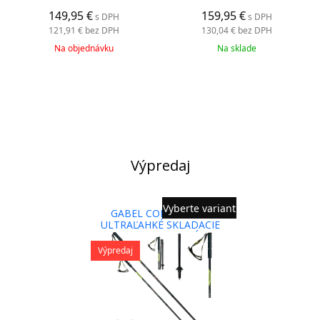
149,95 €
159,95 €
s DPH
s DPH
121,91 €
bez DPH
130,04 €
bez DPH
Na objednávku
Na sklade
Výpredaj
Vyberte variant
GABEL COBRA 3S R -
ULTRAĽAHKÉ SKLADACIE
PALICE NA TRAILOVÝ BEH
Výpredaj