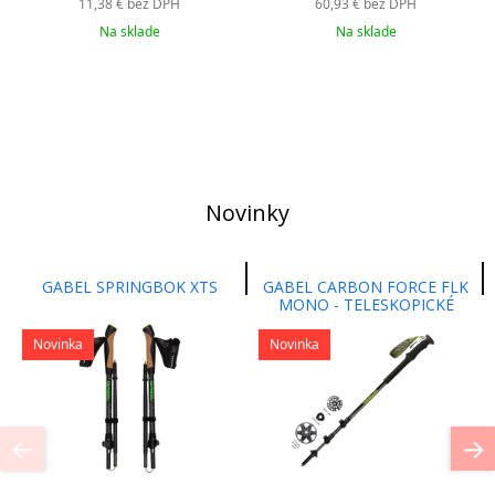
11,38 €
bez DPH
60,93 €
bez DPH
Na sklade
Na sklade
Novinky
GABEL SPRINGBOK XTS
GABEL CARBON FORCE FLK
MONO - TELESKOPICKÉ
PALICE PRE SKIALPINIZMUS,
TURISTIKU A TREKING
Novinka
Novinka