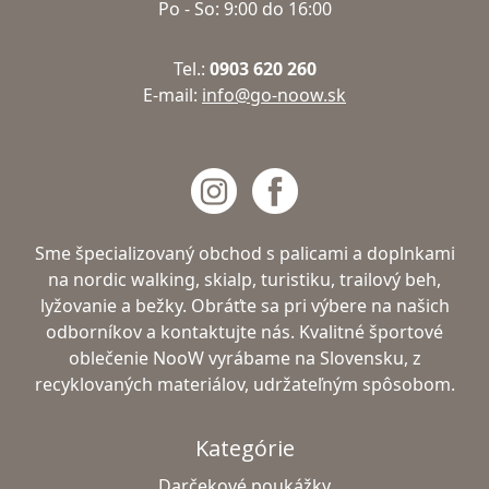
Po - So: 9:00 do 16:00
Tel.:
0903 620 260
E-mail:
info@go-noow.sk
Sme špecializovaný obchod s palicami a doplnkami
na nordic walking, skialp, turistiku, trailový beh,
lyžovanie a bežky. Obráťte sa pri výbere na našich
odborníkov a kontaktujte nás. Kvalitné športové
oblečenie NooW vyrábame na Slovensku, z
recyklovaných materiálov, udržateľným spôsobom.
Kategórie
Darčekové poukážky