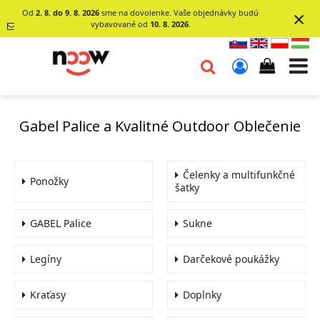
×
Od
2. 8. do 9. 8. 2026
sme na dovolenke. Vaše objednávky budú
vybavované od
10. 8. 2026
.
info@go-
noow.sk
0903620260
Gabel Palice a Kvalitné Outdoor Oblečenie
Čelenky a multifunkčné
Ponožky
šatky
GABEL Palice
Sukne
Legíny
Darčekové poukážky
Kraťasy
Doplnky