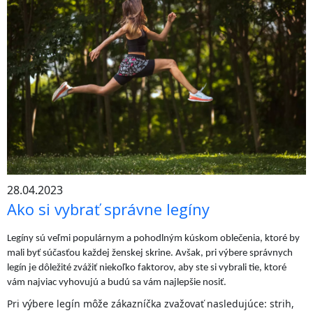
28.04.2023
Ako si vybrať správne legíny
Legíny sú veľmi populárnym a pohodlným kúskom oblečenia, ktoré by
mali byť súčasťou každej ženskej skrine. Avšak, pri výbere správnych
legín je dôležité zvážiť niekoľko faktorov, aby ste si vybrali tie, ktoré
vám najviac vyhovujú a budú sa vám najlepšie nosiť.
Pri výbere legín môže zákazníčka zvažovať nasledujúce: strih,